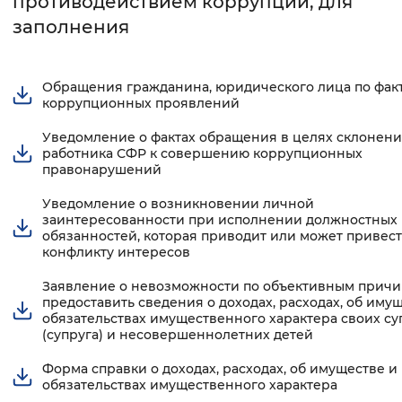
противодействием коррупции, для
заполнения
Интервал между буквами
Нормальный
Увеличенный
Большо
Обращения гражданина, юридического лица по фак
коррупционных проявлений
Цвет сайта
Уведомление о фактах обращения в целях склонен
Монохромный
Инверсивный монохромны
работника СФР к совершению коррупционных
правонарушений
Синий фон
Уведомление о возникновении личной
заинтересованности при исполнении должностных
обязанностей, которая приводит или может привест
Изображения
конфликту интересов
Включены
Выключены
Заявление о невозможности по объективным прич
предоставить сведения о доходах, расходах, об иму
обязательствах имущественного характера своих су
Звуковой ассистент
(супруга) и несовершеннолетних детей
Воспроизвести
Остановить
Повтори
Форма справки о доходах, расходах, об имуществе и
обязательствах имущественного характера