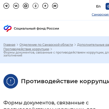
En
Самарская
Главная
Отделение по Самарской области
Дополнительные р
Зак
Противодействие коррупции
Формы документов, связанные с противодействием коррупции, дл
заполнения
Настройка режима отображения
Размер шрифта
Противодействие коррупц
Стандартный
Увеличенный
Крупны
Шрифт
Формы документов, связанные с
Без засечек
С засечками