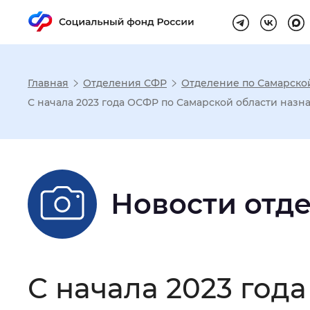
Главная
Отделения СФР
Отделение по Самарско
Настройка реж
С начала 2023 года ОСФР по Самарской области назн
Размер шрифта
:
Стандартный
Новости отд
Шрифт
:
Без засечек
С з
Интервал между буквами
:
Нор
С начала 2023 год