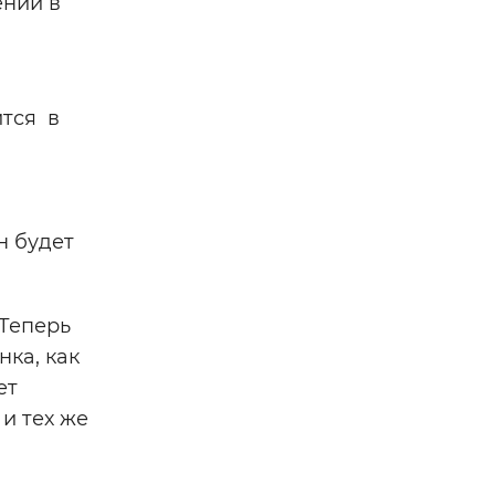
ении в
ится в
н будет
 Теперь
нка, как
ет
и тех же