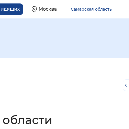
видящих
Москва
Самарская область
й
 области