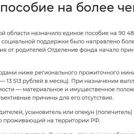
пособие на более че
Инверсивный монохромный
Синий
й области назначило единое пособие на 90 48
Выключены
ры социальной поддержки было направлено боле
ия от родителей Отделение фонда начало при
ести
Остановить
Повторить
ходами ниже регионального прожиточного мин
— 13 513 рублей в месяц). При назначении вып
мости — материальное и имущественное поло
бъективные причины для его отсутствия.
ителей, усыновитель или опекун (попечитель)
нно проживающий на территории РФ.