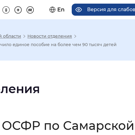
En
Версия для слабо
й области
Новости отделения
има отображения
ачило единое пособие на более чем 90 тысяч детей
Увеличенный
Крупный
еления
асечками
мальный
Увеличенный
Большо
а ОСФР по Самарской