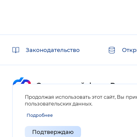
Полезные
Законодательство
Откр
ссылки
Продолжая использовать этот сайт, Вы пр
Карта сайта
пользовательских данных
.
Подробнее
Нашли ошибку на сайте?
Выделите фрагмент текста и нажмите Ctrl+ENTER.
Подтверждаю