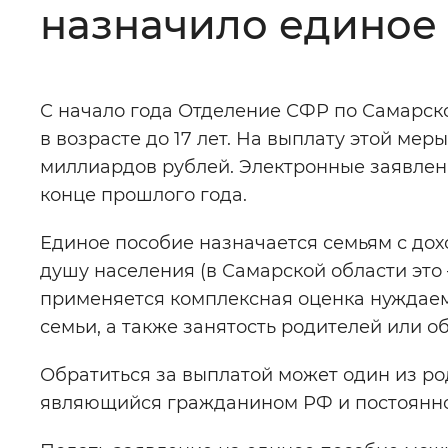
назначило единое 
Цвет сайта
:
Монохромный
С начало года Отделение СФР по Самарско
Изображения
:
Включены
в возрасте до 17 лет. На выплату этой ме
миллиардов рублей. Электронные заявлен
Звуковой ассистент
:
Воспроизв
конце прошлого года.
Единое пособие назначается семьям с до
душу населения (в Самарской области это 
применяется комплексная оценка нуждае
Вернуть стандартные настройки
семьи, а также занятость родителей или о
Обратиться за выплатой может один из род
являющийся гражданином РФ и постоя