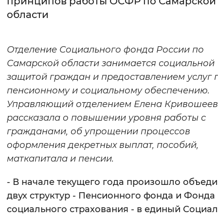
принципов работы ОСФР по Самарской
области
Интервал между буквами
Нормальный
Увеличенный
Большо
Отделение Социального фонда России по
Самарской области занимается социальной
Цвет сайта
защитой граждан и предоставлением услуг 
Монохромный
Инверсивный монохромны
пенсионному и социальному обеспечению.
Синий фон
Управляющий отделением Елена Кривошее
рассказала о повышении уровня работы с
Изображения
гражданами, об упрощении процессов
оформления декретных выплат, пособий,
Включены
Выключены
маткапитала и пенсии.
Звуковой ассистент
- В начале текущего года произошло объед
Воспроизвести
Остановить
Повтори
двух структур - Пенсионного фонда и Фонда
социального страхования - в единый Социа