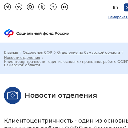
En
Самарская
Главная
Отделения СФР
Отделение по Самарской области
Зак
Новости отделения
Клиентоцентричность - один из основных принципов работы ОСФР
Самарской области
Настройка режима отображения
Размер шрифта
Новости отделения
Стандартный
Увеличенный
Крупны
Шрифт
Клиентоцентричность - один из основн
Без засечек
С засечками