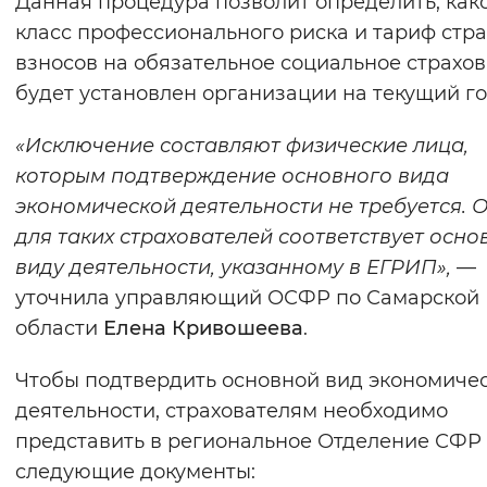
Данная процедура позволит определить, как
Вернуть стандартные настройки
класс профессионального риска и тариф стр
взносов на обязательное социальное страхо
будет установлен организации на текущий го
«Исключение составляют физические лица,
которым подтверждение основного вида
экономической деятельности не требуется. 
для таких страхователей соответствует осн
виду деятельности, указанному в ЕГРИП»,
—
уточнила управляющий ОСФР по Самарской
области
Елена Кривошеева
.
Чтобы подтвердить основной вид экономиче
деятельности, страхователям необходимо
представить в региональное Отделение СФР
следующие документы: