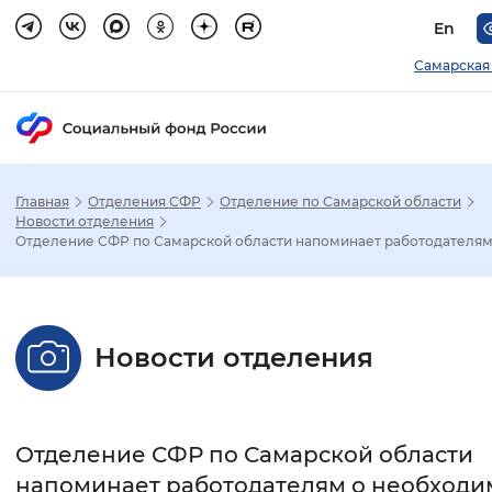
En
Самарская
Главная
Отделения СФР
Отделение по Самарской области
Зак
Новости отделения
Отделение СФР по Самарской области напоминает работодателям .
Настройка режима отображения
Размер шрифта
Новости отделения
Стандартный
Увеличенный
Крупны
Шрифт
Отделение СФР по Самарской области
Без засечек
С засечками
напоминает работодателям о необходи