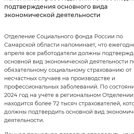
подтверждения основного вида
Интервал между буквами
экономической деятельности
Нормальный
Увеличенный
Большо
Отделение Социального фонда России по
Цвет сайта
Самарской области напоминает, что ежегодно
Монохромный
Инверсивный монохромны
апреля все работодатели должны подтвержд
основной вид экономической деятельности п
Синий фон
обязательному социальному страхованию от
несчастных случаев на производстве и
Изображения
профессиональных заболеваний. По состоян
Включены
Выключены
2024 год на учёте в региональном Отделени
находится более 72 тысяч страхователей, кот
Звуковой ассистент
должны подтвердить основной вид экономич
Воспроизвести
Остановить
Повтори
деятельности.