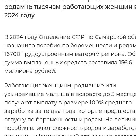
родам 16 тысячам работающих женщин 
Интервал между буквами
2024 году
Нормальный
Увеличенный
Большо
В 2024 году Отделение СФР по Самарской об
Цвет сайта
назначило пособие по беременности и рода
Монохромный
Инверсивный монохромны
16700 трудоустроенным матерям региона. О
сумма выплаченных средств составила 156,6
Синий фон
миллиона рублей.
Изображения
Работающие женщины, родившие или
Включены
Выключены
усыновившие малыша в возрасте до 3 месяце
получают выплату в размере 100% среднего
Звуковой ассистент
заработка за те два года, которые предшест
отпуску по беременности и родам. На величи
Воспроизвести
Остановить
Повтори
пособия влияют сложность родов и заработо