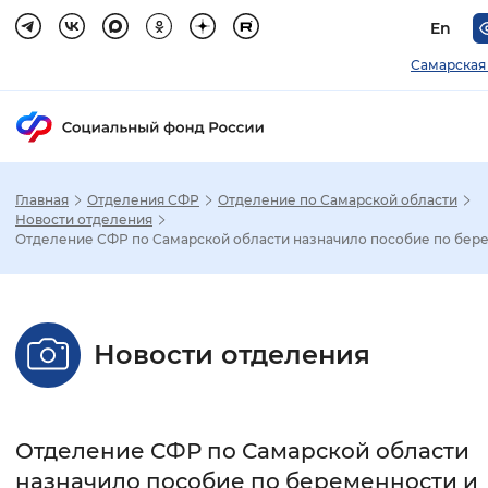
En
Самарская
Главная
Отделения СФР
Отделение по Самарской области
Зак
Новости отделения
Отделение СФР по Самарской области назначило пособие по бере.
Настройка режима отображения
Размер шрифта
Новости отделения
Стандартный
Увеличенный
Крупны
Шрифт
Отделение СФР по Самарской области
Без засечек
С засечками
назначило пособие по беременности и