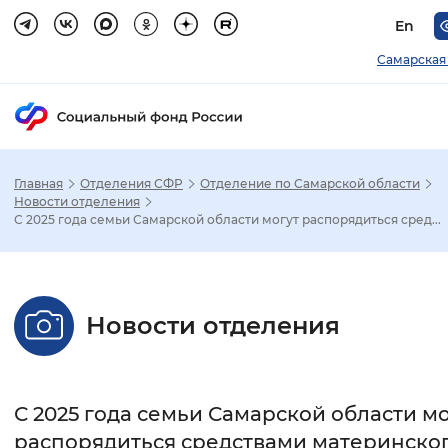
En
Самарская
Главная
Отделения СФР
Отделение по Самарской области
Зак
Новости отделения
С 2025 года семьи Самарской области могут распорядиться сред...
Настройка режима отображения
Размер шрифта
Новости отделения
Стандартный
Увеличенный
Крупны
Шрифт
С 2025 года семьи Самарской области мо
Без засечек
С засечками
распорядиться средствами материнско