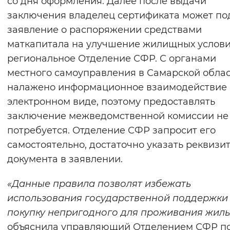
со дня оформления. Далее после выдачи
Вернуть стандартные настройки
заключения владелец сертификата может по
заявление о распоряжении средствами
маткапитала на улучшение жилищных услови
региональное Отделение СФР. С органами
местного самоуправления в Самарской обла
налажено информационное взаимодействие 
электронном виде, поэтому предоставлять
заключение межведомственной комиссии не
потребуется. Отделение СФР запросит его
самостоятельно, достаточно указать реквизи
документа в заявлении.
«Данные правила позволят избежать
использования государственной поддержки
покупку непригодного для проживания жиль
объяснила управляющий Отделением СФР п