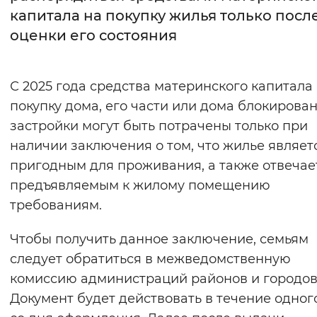
капитала на покупку жилья только посл
Интервал между буквами
оценки его состояния
Нормальный
Увеличенный
Большо
С 2025 года средства материнского капитала
Цвет сайта
покупку дома, его части или дома блокирова
Монохромный
Инверсивный монохромны
застройки могут быть потрачены только при
наличии заключения о том, что жилье являет
Синий фон
пригодным для проживания, а также отвечае
предъявляемым к жилому помещению
Изображения
требованиям.
Включены
Выключены
Чтобы получить данное заключение, семьям
Звуковой ассистент
следует обратиться в межведомственную
комиссию администраций районов и городов
Воспроизвести
Остановить
Повтори
Документ будет действовать в течение одног