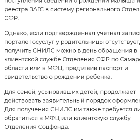
поступления сведений о рождении малыша 
Вернуть стандартные настройки
реестра ЗАГС в систему регионального Отде
СФР.
Однако, если подтвержденная учетная запис
портале Госуслуг у родительницы отсутствует
получить СНИЛС можно в день обращения в
клиентской службе Отделения СФР по Самар
области или в МФЦ, предъявив паспорт и
свидетельство о рождении ребенка.
Для семей, усыновивших детей, продолжает
действовать заявительный порядок оформле
Для получения СНИЛС им также требуется л
обратиться в МФЦ или клиентскую службу
Отделения Соцфонда.