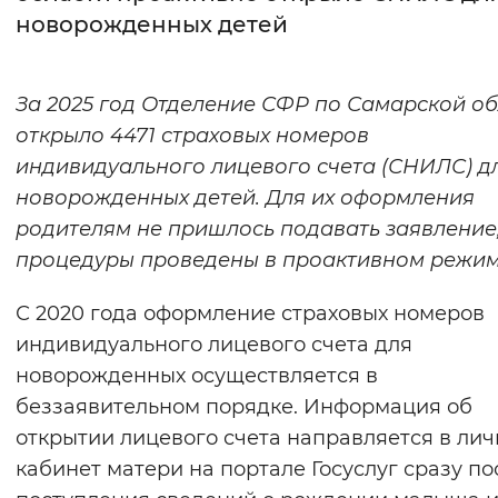
новорожденных детей
Интервал между буквами
Нормальный
Увеличенный
Большо
За 2025 год Отделение СФР по Самарской о
открыло 4471 страховых номеров
Цвет сайта
индивидуального лицевого счета (СНИЛС) д
Монохромный
Инверсивный монохромны
новорожденных детей. Для их оформления
родителям не пришлось подавать заявление,
Синий фон
процедуры проведены в проактивном режим
Изображения
С 2020 года оформление страховых номеров
Включены
Выключены
индивидуального лицевого счета для
новорожденных осуществляется в
Звуковой ассистент
беззаявительном порядке. Информация об
открытии лицевого счета направляется в ли
Воспроизвести
Остановить
Повтори
кабинет матери на портале Госуслуг сразу по