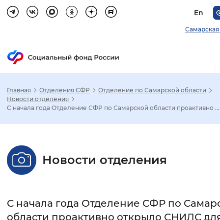
En
Самарская
Главная
Отделения СФР
Отделение по Самарской области
Зак
Новости отделения
С начала года Отделение СФР по Самарской области проактивно ...
Настройка режима отображения
Размер шрифта
Новости отделения
Стандартный
Увеличенный
Крупны
Шрифт
С начала года Отделение СФР по Самар
Без засечек
С засечками
области проактивно открыло СНИЛС для