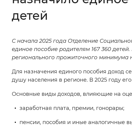
Цвет сайта
:
Монохромный
детей
Изображения
:
Включены
С начала 2025 года Отделение Социально
единое пособие родителям 167 360 детей.
Звуковой ассистент
:
Воспроизв
регионального прожиточного минимума на 
Для назначения единого пособия доход 
душу населения в регионе. В 2025 году его
Вернуть стандартные настройки
Основные виды доходов, влияющие на оце
заработная плата, премии, гонорары;
пенсии, пособия и иные аналогичные в