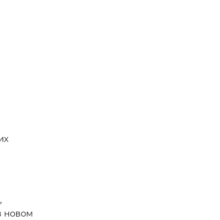
их
,
в новом