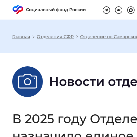
Главная
Отделения СФР
Отделение по Самарско
Настройка реж
Размер шрифта
:
Стандартный
Новости отд
Шрифт
:
Без засечек
С з
В 2025 году Отдел
Интервал между буквами
:
Нор
назначило единое 