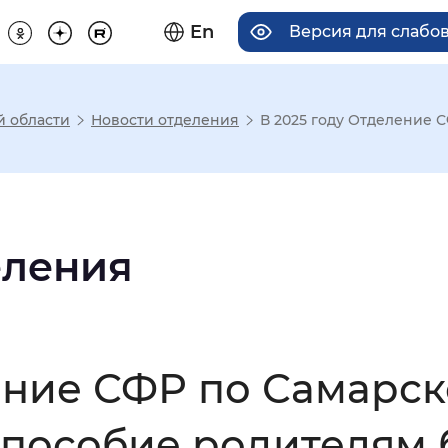
En
Версия для слабо
й области
Новости отделения
В 2025 году Отделение С
има отображения
Увеличенный
Крупный
еления
асечками
ение СФР по Самарск
мальный
Увеличенный
Большо
пособие родителям б