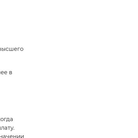
 высшего
ее в
когда
лату.
значении