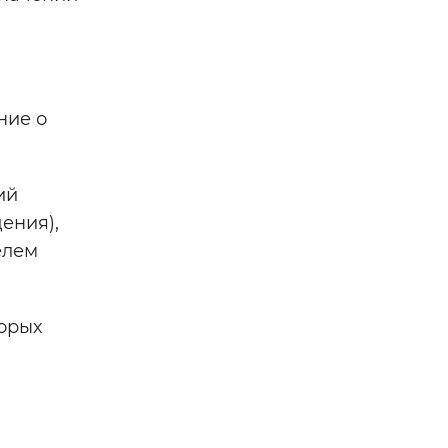
ние о
ий
ения),
елем
торых