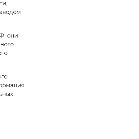
ти,
реводом
Ф, они
нного
ого
ого
формация
ьных