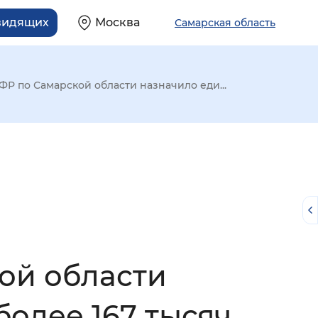
видящих
Москва
Самарская область
ФР по Самарской области назначило еди...
ой области
й
олее 167 тысяч