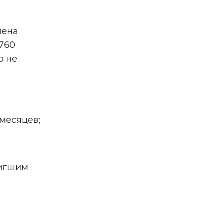
лена
 760
о не
месяцев;
тигшим