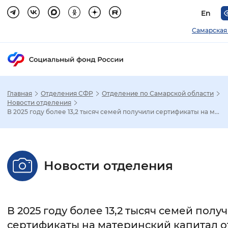
En
Самарская
Главная
Отделения СФР
Отделение по Самарской области
Зак
Новости отделения
В 2025 году более 13,2 тысяч семей получили сертификаты на м...
Настройка режима отображения
Размер шрифта
Новости отделения
Стандартный
Увеличенный
Крупны
Шрифт
В 2025 году более 13,2 тысяч семей полу
Без засечек
С засечками
сертификаты на материнский капитал о