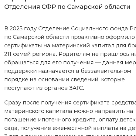
Отделения СФР по Самарской области
Интервал между буквами
Нормальный
Увеличенный
Большо
В 2025 году Отделение Социального фонда Р
по Самарской области проактивно оформило
Цвет сайта
сертификаты на материнский капитал для бол
Монохромный
Инверсивный монохромны
211 семей региона. Родителям не пришлось н
обращаться для его получения — данная ме
Синий фон
поддержки назначается в беззаявительном
порядке на основании сведений, которые
Изображения
поступают из органов ЗАГС.
Включены
Выключены
Сразу после получения сертификата средств
Звуковой ассистент
материнского капитала можно направить на
погашение ипотечного кредита, оплату детск
Воспроизвести
Остановить
Повтори
сада, получение ежемесячной выплаты на де