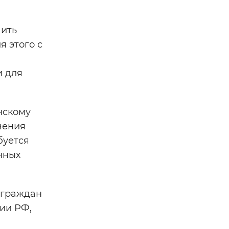
чить
 этого с
и для
нскому
чения
буется
нных
 граждан
рии РФ,