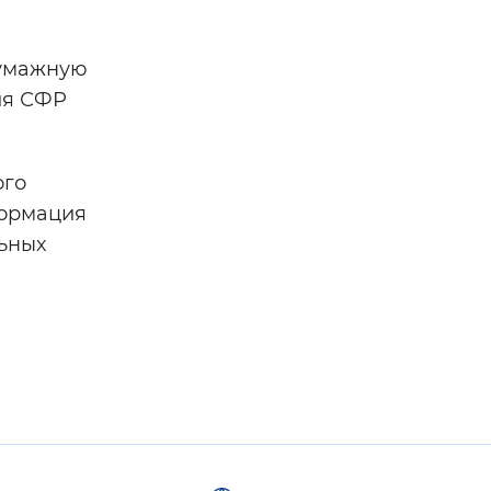
бумажную
ия СФР
ого
формация
ьных