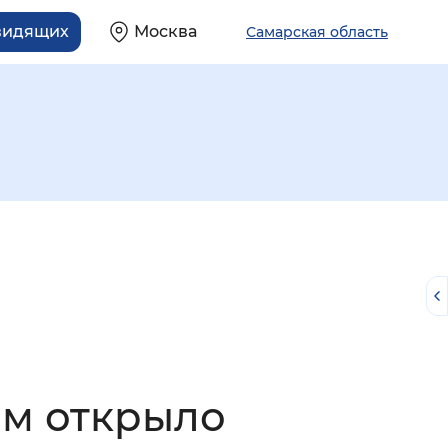
видящих
Москва
Самарская область
й
м открыло