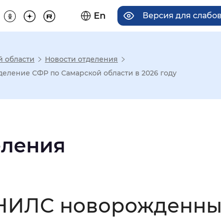
En
Версия для слабо
й области
Новости отделения
има отображения
еление СФР по Самарской области в 2026 году
Увеличенный
Крупный
еления
асечками
мальный
Увеличенный
Большо
СНИЛС новорожденны