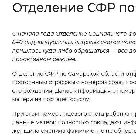
Отделение СФР по 
Цвет сайта
:
Монохромный
С начала года Отделение Социального фо
Изображения
:
Включены
840 индивидуальных лицевых счетов нов
пришлось куда-либо обращаться — все д
Звуковой ассистент
:
Воспроизв
проактивном режиме.
Отделение СФР по Самарской области отк
постоянным страховым номером сразу пос
его рождения. Далее информация о номер
Вернуть стандартные настройки
матери на портале Госуслуг.
При этом номер лицевого счета ребенка п
данные матери полностью совпадают инфо
женщина сменила фамилию, но не обновил