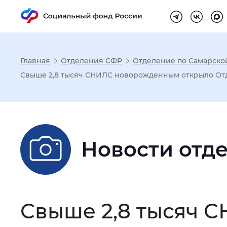
Главная
Отделения СФР
Отделение по Самарско
Настройка реж
Свыше 2,8 тысяч СНИЛС новорожденным открыло Отд
Размер шрифта
:
Стандартный
Новости отд
Шрифт
:
Без засечек
С з
Интервал между буквами
:
Нор
Свыше 2,8 тысяч 