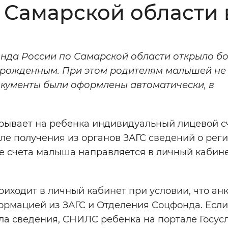
Самарской области в
Инверсивный монохромный
Синий
нда России по Самарской области открыло бо
Выключены
орожденным. При этом родителям малышей не
окументы были оформлены автоматически, в
ести
Остановить
Повторить
рывает на ребенка индивидуальный лицевой сч
ле получения из органов ЗАГС сведений о рег
е счета малыша направляется в личный кабин
риходит в личный кабинет при условии, что ан
рмацией из ЗАГС и Отделения Соцфонда. Если
а сведения, СНИЛС ребенка на портале Госус