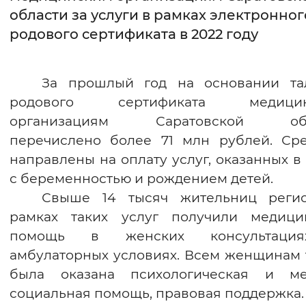
области за услуги в рамках электронног
Интервал между буквами
родового сертификата в 2022 году
Нормальный
Увеличенный
Большо
За прошлый год на основании та
Цвет сайта
родового сертификата медицин
Монохромный
Инверсивный монохромны
организациям Саратовской обл
перечислено более 71 млн рублей. Сре
Синий фон
направлены на оплату услуг, оказанных в
с беременностью и рождением детей.
Изображения
Свыше 14 тысяч жительниц реги
Включены
Выключены
рамках таких услуг получили медици
помощь в женских консультаци
Звуковой ассистент
амбулаторных условиях. Всем женщинам 
Воспроизвести
Остановить
Повтори
была оказана психологическая и ме
социальная помощь, правовая поддержка.