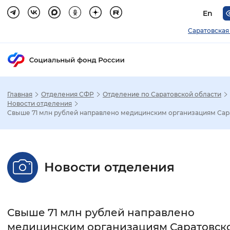
En
Саратовская
Главная
Отделения СФР
Отделение по Саратовской области
Зак
Новости отделения
Свыше 71 млн рублей направлено медицинским организациям Сара
Настройка режима отображения
Размер шрифта
Новости отделения
Стандартный
Увеличенный
Крупны
Шрифт
Свыше 71 млн рублей направлено
Без засечек
С засечками
медицинским организациям Саратовск