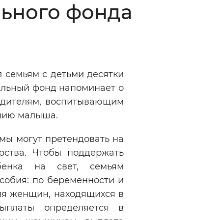
ьного фонда
Инверсивный монохромный
Синий
Выключены
 семьям с детьми десятки
альный фонд напоминает о
ести
Остановить
Повторить
одителям, воспитывающим
ению малыша.
мы могут претендовать на
рства. Чтобы поддержать
енка на свет, семьям
собия: по беременности и
ля женщин, находящихся в
ыплаты определяется в