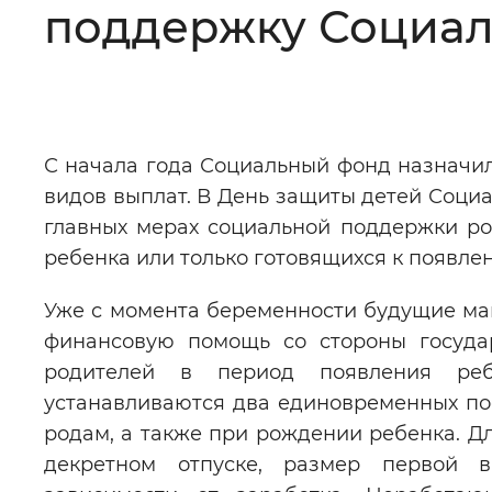
поддержку Социал
Цвет сайта
:
Монохромный
Изображения
:
Включены
С начала года Социальный фонд назначил
видов выплат. В День защиты детей Соци
Звуковой ассистент
:
Воспроизв
главных мерах социальной поддержки р
ребенка или только готовящихся к появл
Уже с момента беременности будущие ма
Вернуть стандартные настройки
финансовую помощь со стороны госуда
родителей в период появления реб
устанавливаются два единовременных по
родам, а также при рождении ребенка. Д
декретном отпуске, размер первой в