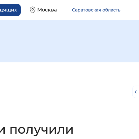
идящих
Москва
Саратовская область
й
ми получили