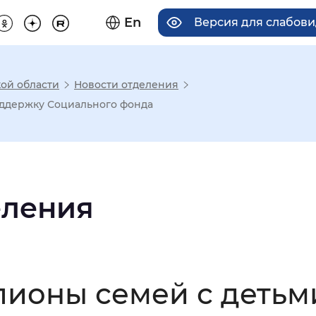
En
Версия для слабов
ой области
Новости отделения
има отображения
оддержку Социального фонда
Увеличенный
Крупный
еления
асечками
мальный
Увеличенный
Большо
лионы семей с деть