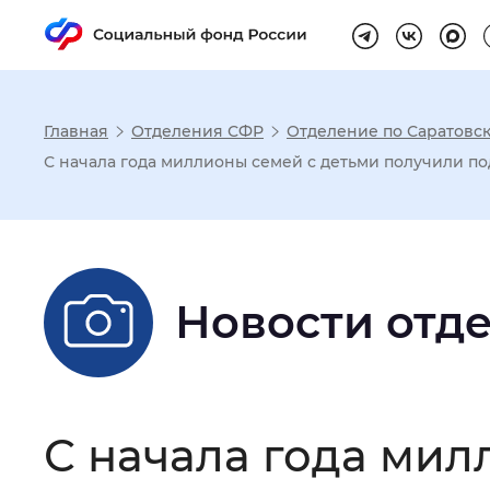
Главная
Отделения СФР
Отделение по Саратовск
Настройка реж
С начала года миллионы семей с детьми получили п
Размер шрифта
:
Стандартный
Новости отд
Шрифт
:
Без засечек
С з
Интервал между буквами
:
Нор
С начала года мил