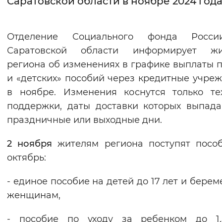
Саратовской области в ноябре 2024 год
Интервал между буквами
Отделение Социального фонда Росс
Нормальный
Увеличенный
Большо
Саратовской области информирует жи
региона об изменениях в графике выплаты 
Цвет сайта
и «детских» пособий через кредитные учре
Монохромный
Инверсивный монохромны
в ноябре. Изменения коснутся только т
Синий фон
поддержки, даты доставки которых выпад
праздничные или выходные дни.
Изображения
2 ноября
жителям региона поступят посо
Включены
Выключены
октябрь:
Звуковой ассистент
- единое пособие на детей до 17 лет и бере
женщинам,
Воспроизвести
Остановить
Повтори
- пособие по уходу за ребенком до 1,