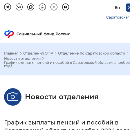
En
Саратовская
Главная
Отделения СФР
Отделение по Саратовской области
Зак
Новости отделения
График выплаты пенсий и пособий в Саратовской области в ноябре
года
Настройка режима отображения
Размер шрифта
Новости отделения
Стандартный
Увеличенный
Крупны
Шрифт
График выплаты пенсий и пособий в
Без засечек
С засечками