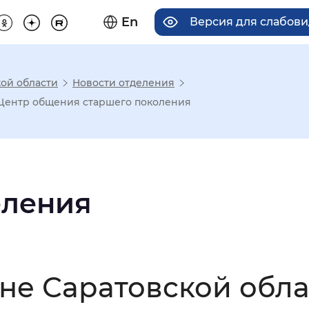
En
Версия для слабов
ой области
Новости отделения
има отображения
 Центр общения старшего поколения
Увеличенный
Крупный
еления
асечками
мальный
Увеличенный
Большо
не Саратовской обла