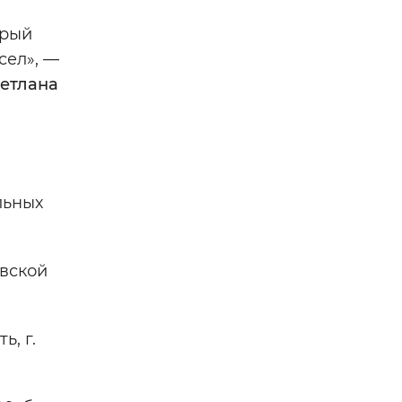
орый
сел», —
етлана
льных
вской
, г.