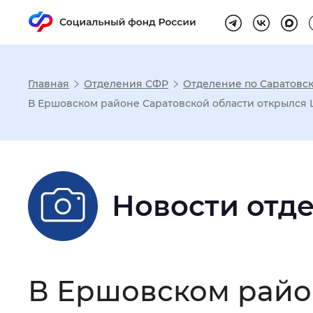
Главная
Отделения СФР
Отделение по Саратовск
Настройка реж
В Ершовском районе Саратовской области открылся
Размер шрифта
:
Стандартный
Новости отд
Шрифт
:
Без засечек
С з
Интервал между буквами
:
Нор
В Ершовском райо