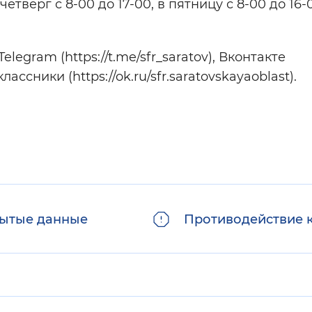
тверг с 8-00 до 17-00, в пятницу с 8-00 до 16-
egram (https://t.me/sfr_saratov), Вконтакте
классники (https://ok.ru/sfr.saratovskayaoblast).
ытые данные
Противодействие 