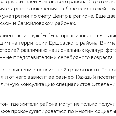
ва для жителей Ершовского района Саратовск
ия старшего поколения на базе клиентской сл
уже третий по счету Центр в регионе. Еще два
вском и Самойловском районах.
клиентской службы была организована выставк
щим на территории Ершовского района. Вним
сторией различных национальных культур, фот
енные представителями серебряного возраста.
 по повышению пенсионной грамотности. Ершо
ия и от чего зависит ее размер. Каждый посети
ь личную консультацию специалистов Отделен
ом, где жители района могут не только получи
также проконсультироваться по многим социал