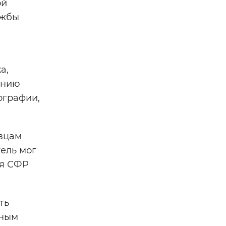
ой
ужбы
а,
анию
ографии,
вцам
тель мог
ия СФР
ть
ьным