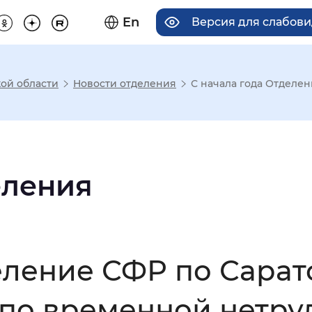
En
Версия для слабов
ой области
Новости отделения
С начала года Отделен
има отображения
Увеличенный
Крупный
еления
асечками
еление СФР по Сарат
мальный
Увеличенный
Большо
 по временной нетру