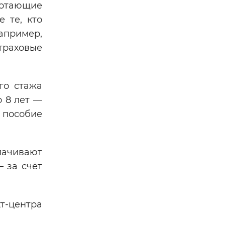
ботающие
 те, кто
пример,
траховые
го стажа
о 8 лет —
е пособие
лачивают
 за счёт
т-центра