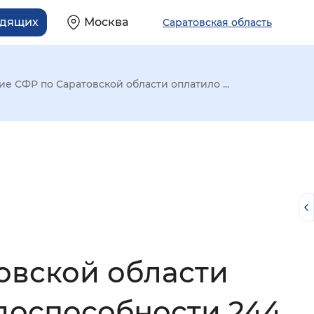
идящих
Москва
Саратовская область
ие СФР по Саратовской области оплатило ...
овской области
й
доспособности 244