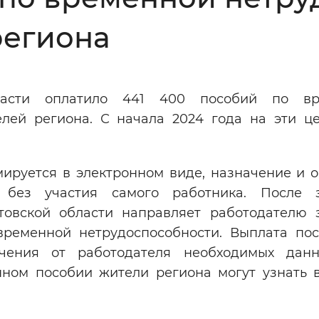
Инверсивный монохромный
Синий
региона
Выключены
асти оплатило 441 400 пособий по вр
елей региона. С начала 2024 года на эти ц
ести
Остановить
Повторить
ируется в электронном виде, назначение и о
. без участия самого работника. После 
овской области направляет работодателю 
временной нетрудоспособности. Выплата пос
чения от работодателя необходимых дан
ном пособии жители региона могут узнать 