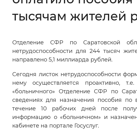
Цвет сайта
:
Монохромный
тысячам жителей 
Изображения
:
Включены
Отделение СФР по Саратовской обл
нетрудоспособности для 244 тысяч жит
Звуковой ассистент
:
Воспроизв
направлено 5,1 миллиарда рублей.
Сегодня листок нетрудоспособности форм
нему осуществляется проактивно, т.е
«больничного» Отделение СФР по Сарат
Вернуть стандартные настройки
сведениях для назначения пособия по 
течение 10 рабочих дней после полу
информацию о «больничном» и назначен
кабинете на портале Госуслуг.