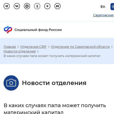
En
Саратовская
Главная
Отделения СФР
Отделение по Саратовской области
Зак
Новости отделения
В каких случаях папа может получить материнский капитал
Настройка режима отображения
Размер шрифта
Новости отделения
Стандартный
Увеличенный
Крупны
Шрифт
В каких случаях папа может получить
Без засечек
С засечками
материнский капитал