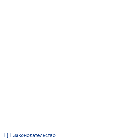
Полезные
Законодательство
ссылки