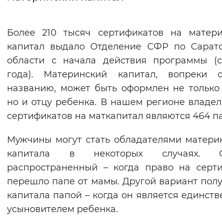
Интервал между буквами
Более 210 тысяч сертификатов на матер
Нормальный
Увеличенный
Большо
капитал выдало Отделение СФР по Сарат
области с начала действия программы (
Цвет сайта
года). Материнский капитал, вопреки с
Монохромный
Инверсивный монохромны
названию, может быть оформлен не только
но и отцу ребенка. В нашем регионе владе
Синий фон
сертификатов на маткапитал являются 464 п
Изображения
Мужчины могут стать обладателями матери
Включены
Выключены
капитала в некоторых случаях. 
распространенный – когда право на серт
Звуковой ассистент
перешло папе от мамы. Другой вариант пол
капитала папой – когда он является единст
Воспроизвести
Остановить
Повтори
усыновителем ребенка.