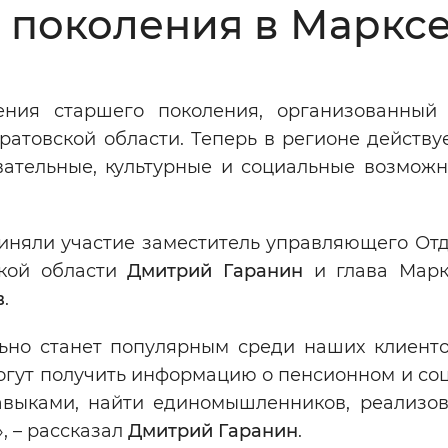
 поколения в Маркс
Инверсивный монохромный
Синий
ния старшего поколения, организованный
Выключены
атовской области. Теперь в регионе действуе
вательные, культурные и социальные возможн
ести
Остановить
Повторить
иняли участие заместитель управляющего От
ской области
Дмитрий Гаранин
и глава Марк
в
.
ьно станет популярным среди наших клиенто
могут получить информацию о пенсионном и со
авыками, найти единомышленников, реализов
, – рассказал
Дмитрий Гаранин
.