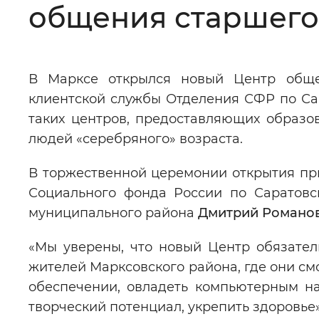
общения старшего
Цвет сайта
:
Монохромный
В Марксе открылся новый Центр обще
Изображения
:
Включены
клиентской службы Отделения СФР по Сар
таких центров, предоставляющих образо
Звуковой ассистент
:
Воспроизв
людей «серебряного» возраста.
В торжественной церемонии открытия пр
Социального фонда России по Саратов
муниципального района
Дмитрий Романо
Вернуть стандартные настройки
«Мы уверены, что новый Центр обязател
жителей Марксовского района, где они с
обеспечении, овладеть компьютерным н
творческий потенциал, укрепить здоровье»