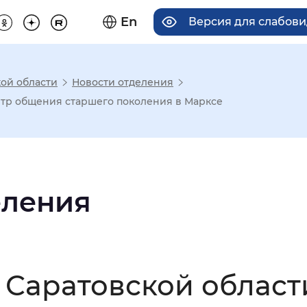
En
Версия для слабов
ой области
Новости отделения
има отображения
нтр общения старшего поколения в Марксе
Увеличенный
Крупный
еления
асечками
мальный
Увеличенный
Большо
 Саратовской област