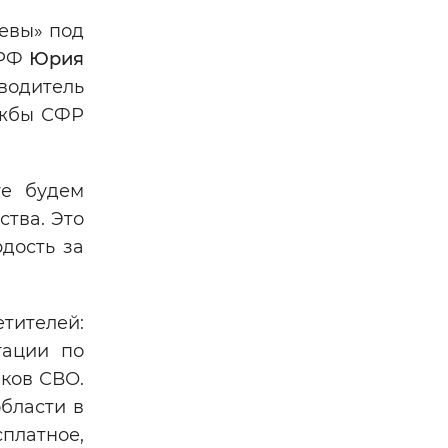
певы» под
 РФ
Юрия
водитель
ужбы СФР
те будем
ства. Это
дость за
тителей:
тации по
ков СВО.
бласти в
платное,