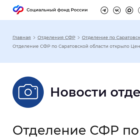
Главная
Отделения СФР
Отделение по Саратовск
Настройка реж
Отделение СФР по Саратовской области открыло Це
Размер шрифта
:
Стандартный
Новости отд
Шрифт
:
Без засечек
С з
Интервал между буквами
:
Нор
Отделение СФР по