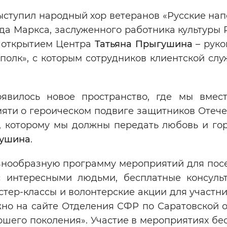
ыступил народный хор ветеранов «Русские на
да Маркса, заслуженного работника культуры
с открытием Центра
Татьяна Прыгушина
– руко
полк», с которым сотрудников клиентской сл
явилось новое пространство, где мы вмес
яти о героическом подвиге защитников Отече
, которому мы должны передать любовь и гор
гушина
.
знообразную программу мероприятий для посе
 с интересными людьми, бесплатные консуль
тер-классы и волонтерские акции для участни
но на сайте Отделения СФР по Саратовской о
шего поколения». Участие в мероприятиях бес