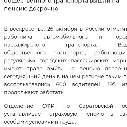
общественного транспорта вышли на
пенсию досрочно
Интервал между буквами
Нормальный
Увеличенный
Большо
В воскресенье, 26 октября в России отметя
работника автомобильного и город
Цвет сайта
пассажирского транспорта. Вод
Монохромный
Инверсивный монохромны
общественного транспорта, работающ
Синий фон
регулярных городских пассажирских марш
имеют право выйти на пенсию досрочн
Изображения
сегодняшний день в нашем регионе таким 
воспользовались 600 водителей, 195 и
Включены
Выключены
продолжают работать.
Звуковой ассистент
Отделение СФР по Саратовской об
Воспроизвести
Остановить
Повтори
устанавливает страховую пенсию в св
особыми условиями труда: