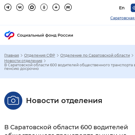
En
Саратовская
Главная
Отделения СФР
Отделение по Саратовской области
Зак
Новости отделения
В Саратовской области 600 водителей общественного транспорта
пенсию досрочно
Настройка режима отображения
Размер шрифта
Новости отделения
Стандартный
Увеличенный
Крупны
Шрифт
В Саратовской области 600 водителей
Без засечек
С засечками