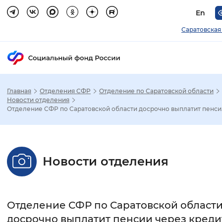
En
Саратовская
Главная
Отделения СФР
Отделение по Саратовской области
Зак
Новости отделения
Отделение СФР по Саратовской области досрочно выплатит пенси.
Настройка режима отображения
Размер шрифта
Новости отделения
Стандартный
Увеличенный
Крупны
Шрифт
Отделение СФР по Саратовской област
Без засечек
С засечками
досрочно выплатит пенсии через кред