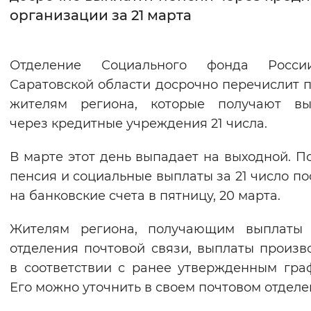
организации за 21 марта
Интервал между буквами
Нормальный
Увеличенный
Большо
Отделение Социального фонда Росс
Саратовской области досрочно перечислит 
Цвет сайта
жителям региона, которые получают вы
Монохромный
Инверсивный монохромны
через кредитные учреждения 21 числа.
Синий фон
В марте этот день выпадает на выходной. П
пенсия и социальные выплаты за 21 число по
Изображения
на банковские счета в пятницу, 20 марта.
Включены
Выключены
Жителям региона, получающим выплаты 
отделения почтовой связи, выплаты произв
Звуковой ассистент
в соответствии с ранее утвержденным гра
Воспроизвести
Остановить
Повтори
Его можно уточнить в своем почтовом отделе