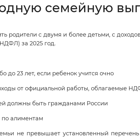
годную семейную вы
Инверсивный монохромный
Синий
ть родители с двумя и более детьми, с доходо
Выключены
НДФЛ) за 2025 год.
ести
Остановить
Повторить
ибо до 23 лет, если ребенок учится очно
доходы от официальной работы, облагаемые Н
ей должны быть гражданами России
ь по алиментам
мьи не превышает установленный перечень 