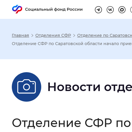
Главная
Отделения СФР
Отделение по Саратовск
Настройка реж
Отделение СФР по Саратовской области начало при
Размер шрифта
:
Стандартный
Новости отд
Шрифт
:
Без засечек
С з
Интервал между буквами
:
Нор
Отделение СФР по