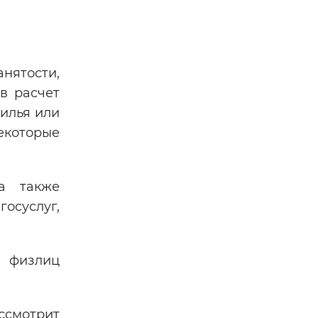
нятости,
в расчет
жилья или
екоторые
а также
осуслуг,
ы физлиц
ассмотрит