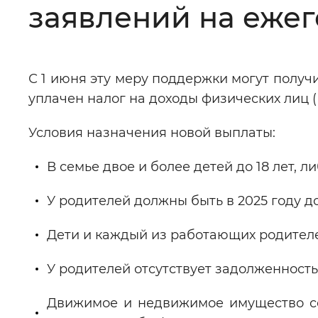
заявлений на еже
Цвет сайта
:
Монохромный
С 1 июня эту меру поддержки могут получи
Изображения
:
Включены
уплачен налог на доходы физических лиц (
Условия назначения новой выплаты:
Звуковой ассистент
:
Воспроизв
В семье двое и более детей до 18 лет, л
У родителей должны быть в 2025 году 
Вернуть стандартные настройки
Дети и каждый из работающих родител
У родителей отсутствует задолженност
Движимое и недвижимое имущество се