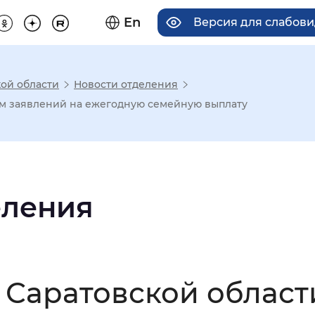
En
Версия для слабов
ой области
Новости отделения
има отображения
ем заявлений на ежегодную семейную выплату
Увеличенный
Крупный
еления
асечками
мальный
Увеличенный
Большо
 Саратовской област