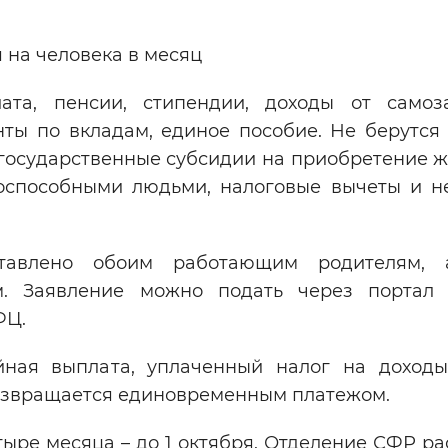
 на человека в месяц
та, пенсии, стипендии, доходы от самоза
ты по вкладам, единое пособие. Не берутся 
 государственные субсидии на приобретение 
доспособными людьми, налоговые вычеты и н
тавлено обоим работающим родителям, 
. Заявление можно подать через портал г
ФЦ.
йная выплата, уплаченный налог на доход
возвращается единовременным платежом.
тыре месяца – до 1 октября. Отделение СФР р