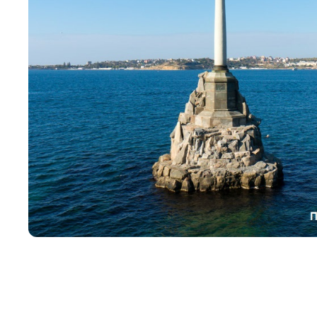
Цвет сайта
:
Монохромный
Изображения
:
Включены
Звуковой ассистент
:
Воспроизв
Вернуть стандартные настройки