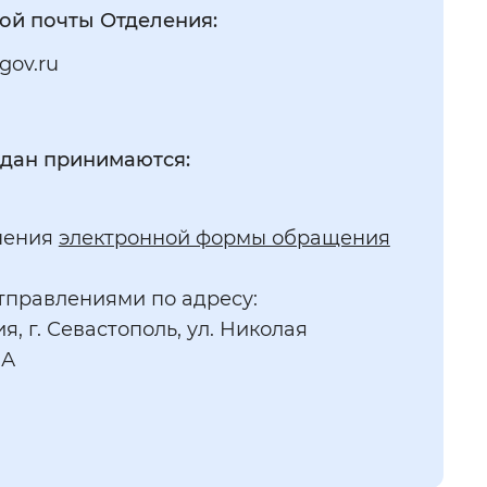
ой почты Отделения:
.gov.ru
дан принимаются:
нения
электронной формы обращения
тправлениями по адресу:
я, г. Севастополь, ул. Николая
0А