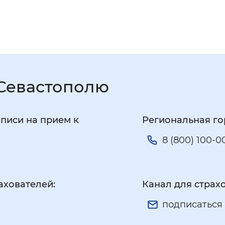
прошлом год
27 июля 2026
Около 100 ра
финансирован
.Севастополю
писи на прием к
Региональная го
8 (800) 100-0
ахователей:
Канал для страх
подписаться