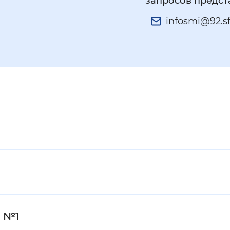
запросов предс
infosmi@92.sf
) №1