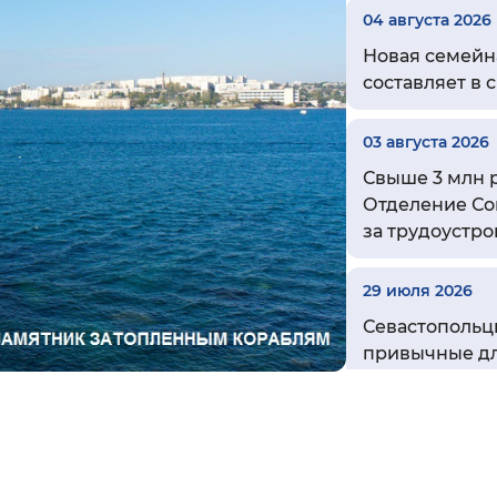
04 августа 2026
Инверсивный монохромный
Синий
Новая семейн
составляет в 
Выключены
03 августа 2026
Свыше 3 млн р
Отделение Со
ести
Остановить
Повторить
за трудоустр
29 июля 2026
Севастопольцы
привычные дл
28 июля 2026
Отделение СФ
пенсий свыше