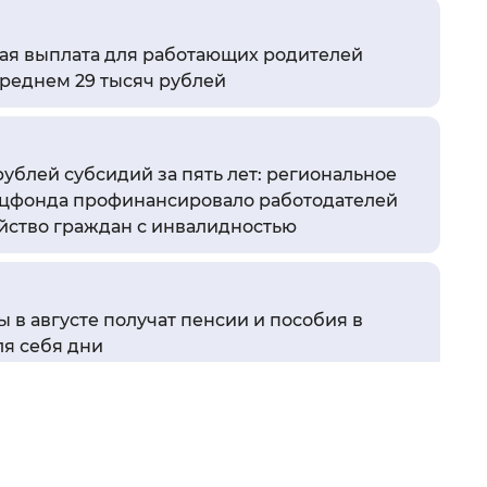
 фон
ая выплата для работающих родителей
среднем 29 тысяч рублей
ублей субсидий за пять лет: региональное
цфонда профинансировало работодателей
ойство граждан с инвалидностью
 в августе получат пенсии и пособия в
Закрыть
я себя дни
Р по Севастополю проведет корректировку
 28 тысяч пенсионеров, работавших в