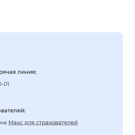
у
ботодателей Севастополя смогут получить
ие от Соцфонда
рячая линия:
0-01
ователей:
 на
Макс для страхователей