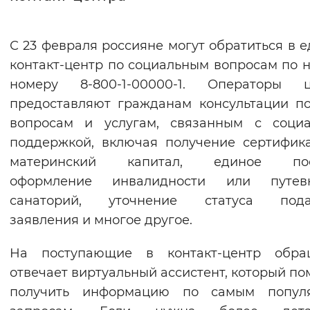
Интервал между буквами
С 23 февраля россияне могут обратиться в 
Нормальный
Увеличенный
Большо
контакт-центр по социальным вопросам по 
номеру 8-800-1-00000-1. Операторы ц
Цвет сайта
предоставляют гражданам консультации п
Монохромный
Инверсивный монохромны
вопросам и услугам, связанным с социа
поддержкой, включая получение сертифик
Синий фон
материнский капитал, единое пос
оформление инвалидности или путе
Изображения
санаторий, уточнение статуса пода
Включены
Выключены
заявления и многое другое.
Звуковой ассистент
На поступающие в контакт-центр обра
отвечает виртуальный ассистент, который по
Воспроизвести
Остановить
Повтори
получить информацию по самым попул