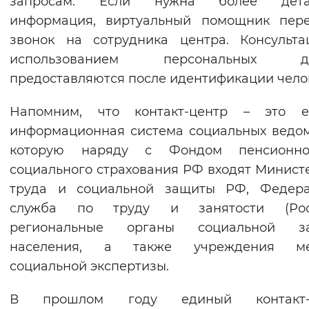
запросам. Если нужна более дета
Вернуть стандартные настройки
информация, виртуальный помощник пере
звонок на сотрудника центра. Консульт
использованием персональных д
предоставляются после идентификации чело
Напомним, что контакт-центр – это е
информационная система социальных ведом
которую наряду с Фондом пенсионн
социального страхования РФ входят Минист
труда и социальной защиты РФ, Федера
служба по труду и занятости (Рост
региональные органы социальной з
населения, а также учреждения ме
социальной экспертизы.
В прошлом году единый контакт-