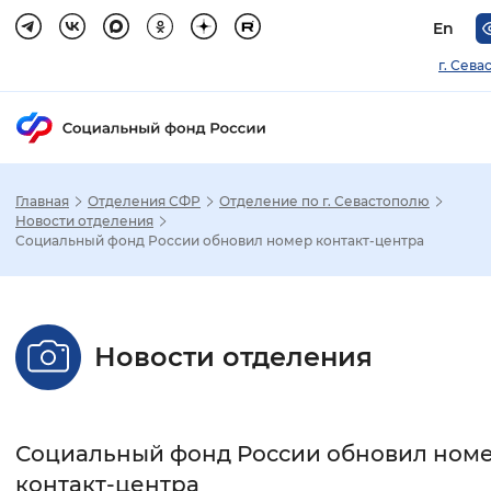
En
г. Сева
Главная
Отделения СФР
Отделение по г. Севастополю
Зак
Новости отделения
Социальный фонд России обновил номер контакт-центра
Настройка режима отображения
Размер шрифта
Новости отделения
Стандартный
Увеличенный
Крупны
Шрифт
Социальный фонд России обновил ном
Без засечек
С засечками
контакт-центра