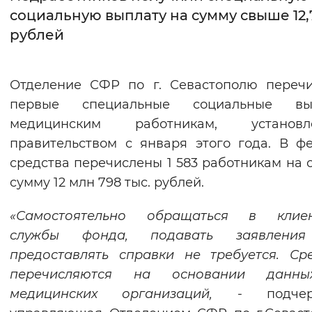
социальную выплату на сумму свыше 12,
Интервал между буквами
рублей
Нормальный
Увеличенный
Большо
Отделение СФР по г. Севастополю переч
Цвет сайта
первые специальные социальные вы
Монохромный
Инверсивный монохромны
медицинским работникам, установл
правительством с января этого года. В ф
Синий фон
средства перечислены 1 583 работникам на
сумму 12 млн 798 тыс. рублей.
Изображения
Включены
Выключены
«Самостоятельно обращаться в клиен
службы фонда, подавать заявлени
Звуковой ассистент
предоставлять справки не требуется. Ср
перечисляются на основании данн
Воспроизвести
Остановить
Повтори
медицинских организаций,
- подчерк