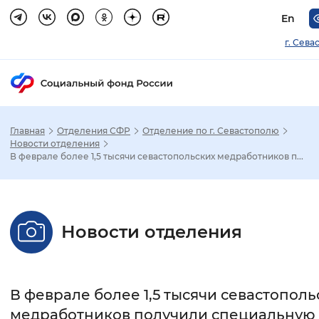
En
г. Сева
Главная
Отделения СФР
Отделение по г. Севастополю
Зак
Новости отделения
В феврале более 1,5 тысячи севастопольских медработников п...
Настройка режима отображения
Размер шрифта
Новости отделения
Стандартный
Увеличенный
Крупны
Шрифт
В феврале более 1,5 тысячи севастополь
Без засечек
С засечками
медработников получили специальную