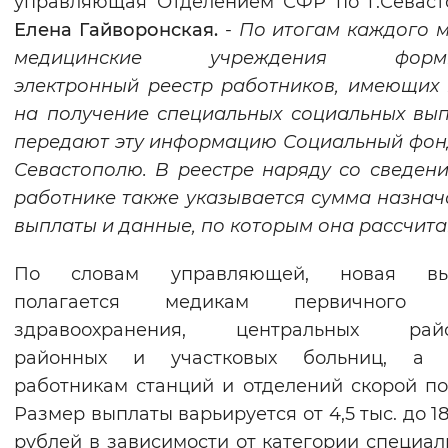
управляющая Отделением СФР по г.Севас
Вернуть стандартные настройки
Елена Гайворонская.
-
По итогам каждого 
медицинские учреждения форми
электронный реестр работников, имеющих
на получение специальных социальных вып
передают эту информацию Социальный фонд
Севастополю. В реестре наряду со сведен
работнике также указывается сумма назна
выплаты и данные, по которым она рассчита
По словам управляющей, новая вы
полагается медикам первичного 
здравоохранения, центральных райо
районных и участковых больниц, а 
работникам станций и отделений скорой п
Размер выплаты варьируется от 4,5 тыс. до 18
рублей в зависимости от категории специал