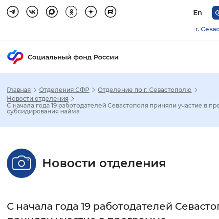
En
г. Сева
Главная
Отделения СФР
Отделение по г. Севастополю
Зак
Новости отделения
С начала года 19 работодателей Севастополя приняли участие в п
субсидирования найма
Настройка режима отображения
Размер шрифта
Новости отделения
Стандартный
Увеличенный
Крупны
Шрифт
С начала года 19 работодателей Севаст
Без засечек
С засечками