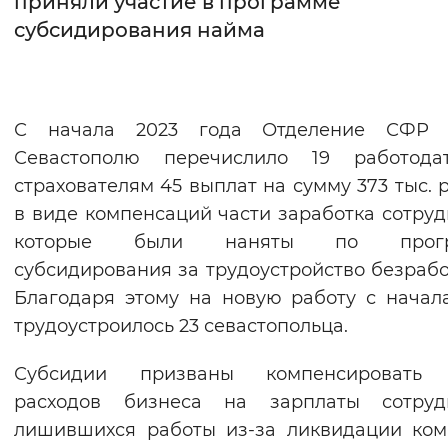
приняли участие в программе
субсидирования найма
Интервал между буквами
Нормальный
Увеличенный
Большо
С начала 2023 года Отделение СФР 
Цвет сайта
Севастополю перечислило 19 работодат
Монохромный
Инверсивный монохромны
страхователям 45 выплат на сумму 373 тыс. 
Синий фон
в виде компенсаций части заработка сотруд
которые были наняты по прогр
Изображения
субсидирования за трудоустройство безрабо
Благодаря этому на новую работу с начал
Включены
Выключены
трудоустроилось 23 севастопольца.
Звуковой ассистент
Субсидии призваны компенсировать 
Воспроизвести
Остановить
Повтори
расходов бизнеса на зарплаты сотрудн
лишившихся работы из-за ликвидации ко