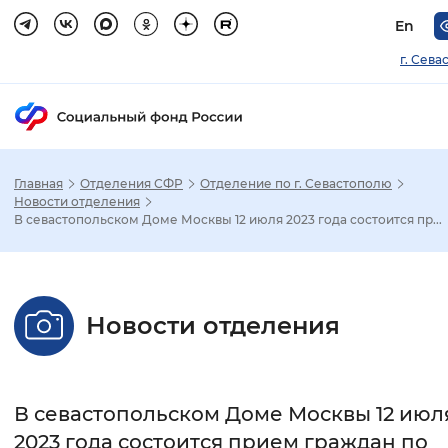
En
г. Сева
Главная
Отделения СФР
Отделение по г. Севастополю
Зак
Новости отделения
В севастопольском Доме Москвы 12 июля 2023 года состоится пр...
Настройка режима отображения
Размер шрифта
Новости отделения
Стандартный
Увеличенный
Крупны
Шрифт
В севастопольском Доме Москвы 12 июл
Без засечек
С засечками
2023 года состоится прием граждан по