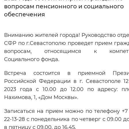
вопросам пенсионного и социального
Интервал между буквами
обеспечения
Нормальный
Увеличенный
Большо
Вниманию жителей города! Руководство отд
Цвет сайта
СФР по г.Севастополю проведет прием граж
Монохромный
Инверсивный монохромны
вопросам, относящимся к компет
Социального фонда.
Синий фон
Встреча состоится в приемной Прези
Изображения
Российской Федерации в г. Севастополе 1
Включены
Выключены
2023 года с 10.00 до 12.00 по адресу: п
Нахимова, 1, «Дом Москвы».
Звуковой ассистент
Записаться на прием можно по телефону +7 
Воспроизвести
Остановить
Повтори
22-13-28 с понедельника по четверг с 09.00 до
в пятницу с 09.00. до 16.45.