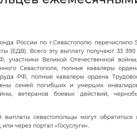
Инверсивный монохромный
Синий
Выключены
онда России по г.Севастополю перечислило 5
ы (ЕДВ). Всего эту выплату получают 33 390
ести
Остановить
Повторить
Ф, участники Великой Отечественной войны
нного Севастополя, полные кавалеры орден
 Труда РФ, полные кавалеры ордена Трудово
лены семей погибших и умерших инвалидо
ойны, ветеранов боевых действий, черно
 выплаты севастопольцы могут обратиться
или через портал «Госуслуги».