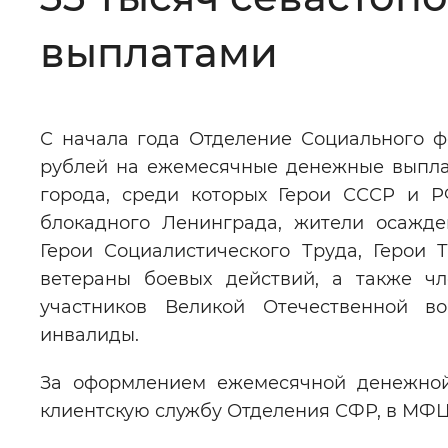
Цвет сайта
:
Монохромный
выплатами
Изображения
:
Включены
С начала года Отделение Социального ф
рублей на ежемесячные денежные выплат
Звуковой ассистент
:
Воспроизв
города, среди которых Герои СССР и Р
блокадного Ленинграда, жители осажде
Герои Социалистического Труда, Герои
ветераны боевых действий, а также ч
участников Великой Отечественной в
Вернуть стандартные настройки
инвалиды.
За оформлением ежемесячной денежной
клиентскую службу Отделения СФР, в МФЦ 