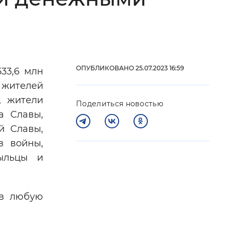
 фон
ОПУБЛИКОВАНО 25.07.2023 16:59
33,6 млн
 жителей
, жители
Поделиться новостью
а Славы,
й Славы,
в войны,
быльцы и
Закрыть
 в любую