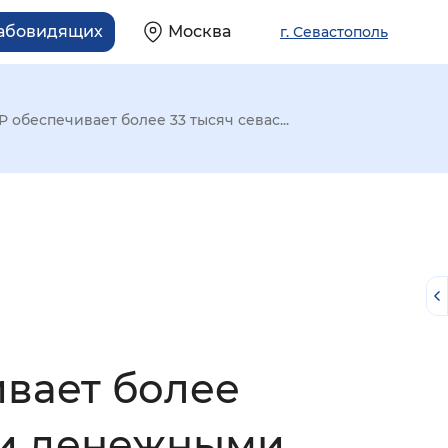
лабовидящих
Москва
г. Севастополь
обеспечивает более 33 тысяч севас...
вает более
й
ми денежными