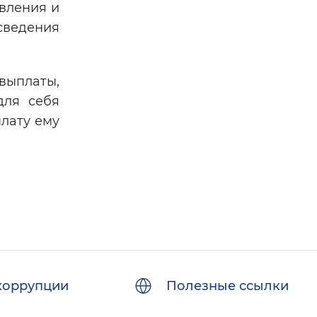
вления и
сведения
выплаты,
для себя
плату ему
коррупции
Полезные ссылки