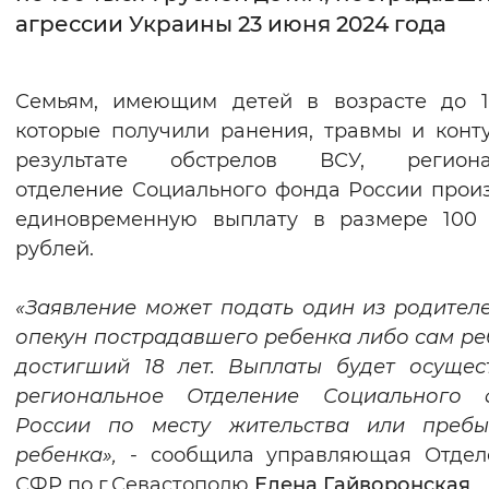
агрессии Украины 23 июня 2024 года
Интервал между буквами
Нормальный
Увеличенный
Большо
Семьям, имеющим детей в возрасте до 1
которые получили ранения, травмы и конт
Цвет сайта
результате обстрелов ВСУ, региона
Монохромный
Инверсивный монохромны
отделение Социального фонда России прои
единовременную выплату в размере 100 
Синий фон
рублей.
Изображения
«Заявление может подать один из родител
Включены
Выключены
опекун пострадавшего ребенка либо сам ре
достигший 18 лет. Выплаты будет осущес
Звуковой ассистент
региональное Отделение Социального 
России по месту жительства или пребы
Воспроизвести
Остановить
Повтори
ребенка»,
- сообщила управляющая Отдел
СФР по г.Севастополю
Елена Гайворонская
.