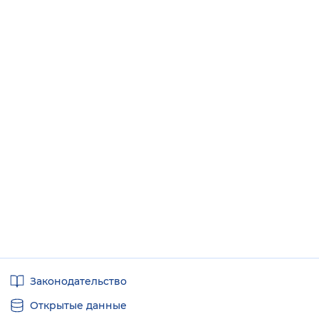
Полезные
Законодательство
ссылки
Открытые данные