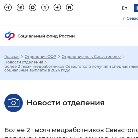
En
г. Сева
Главная
Отделения СФР
Отделение по г. Севастополю
Зак
Новости отделения
Более 2 тысяч медработников Севастополя получили специальны
социальные выплаты в 2024 году
Настройка режима отображения
Размер шрифта
Новости отделения
Стандартный
Увеличенный
Крупны
Шрифт
Более 2 тысяч медработников Севастоп
Без засечек
С засечками