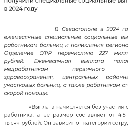
получили специальные социальные вы
в 2024 году
Интервал между буквами
Нормальный
Увеличенный
Большо
В Севастополе в 2024 год
ежемесячные специальные социальные вы
Цвет сайта
работникам больниц и поликлиник регион
Монохромный
Инверсивный монохромны
Отделение СФР перечислило 227 милл
Синий фон
рублей. Ежемесячная выплата полаг
медработникам первичного з
Изображения
здравоохранения, центральных район
участковых больниц, а также работникам с
Включены
Выключены
скорой помощи.
Звуковой ассистент
«Выплата начисляется без участия с
Воспроизвести
Остановить
Повтори
работника, а ее размер составляет от 4,5
тысяч рублей. Он зависит от категории сотру