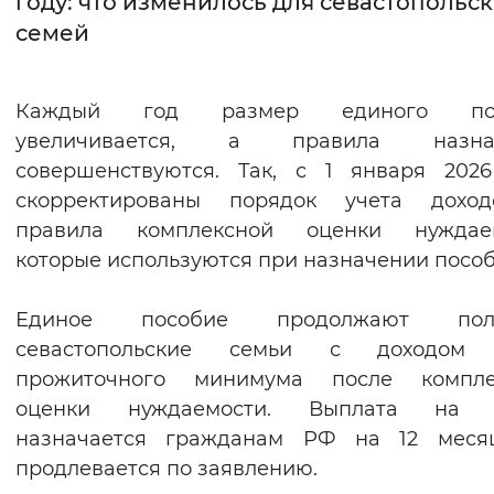
году: что изменилось для севастопольс
семей
Интервал между буквами
Нормальный
Увеличенный
Большо
Каждый год размер единого пос
увеличивается, а правила назна
Цвет сайта
совершенствуются. Так, с 1 января 202
Монохромный
Инверсивный монохромны
скорректированы порядок учета дохо
правила комплексной оценки нуждаем
Синий фон
которые используются при назначении пособ
Изображения
Единое пособие продолжают пол
Включены
Выключены
севастопольские семьи с доходом
прожиточного минимума после компле
Звуковой ассистент
оценки нуждаемости. Выплата на 
Воспроизвести
Остановить
Повтори
назначается гражданам РФ на 12 меся
продлевается по заявлению.