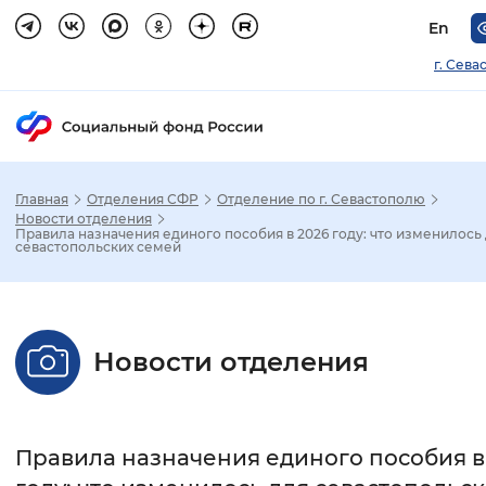
En
г. Сева
Главная
Отделения СФР
Отделение по г. Севастополю
Зак
Новости отделения
Правила назначения единого пособия в 2026 году: что изменилось
севастопольских семей
Настройка режима отображения
Размер шрифта
Новости отделения
Стандартный
Увеличенный
Крупны
Шрифт
Правила назначения единого пособия в
Без засечек
С засечками