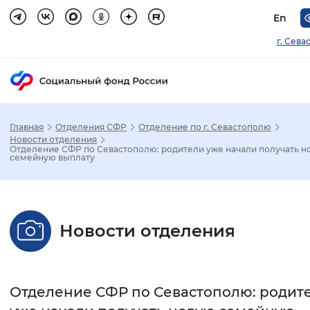
En
г. Сева
Главная
Отделения СФР
Отделение по г. Севастополю
Зак
Новости отделения
Отделение СФР по Севастополю: родители уже начали получать н
семейную выплату
Настройка режима отображения
Размер шрифта
Новости отделения
Стандартный
Увеличенный
Крупны
Шрифт
Отделение СФР по Севастополю: родит
Без засечек
С засечками