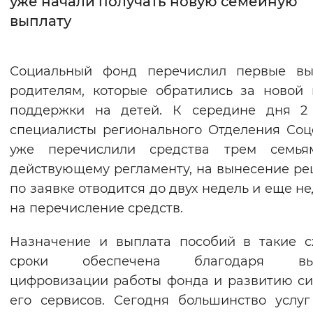
уже начали получать новую семейную
выплату
Интервал между буквами
Нормальный
Увеличенный
Большо
Социальный фонд перечислил первые вы
родителям, которые обратились за новой
Цвет сайта
поддержки на детей. К середине дня 2
Монохромный
Инверсивный монохромны
специалисты регионального Отделения Со
Синий фон
уже перечислили средства трем семья
действующему регламенту, на вынесение р
Изображения
по заявке отводится до двух недель и еще не
на перечисление средств.
Включены
Выключены
Назначение и выплата пособий в такие 
Звуковой ассистент
сроки обеспечена благодаря вы
Воспроизвести
Остановить
Повтори
цифровизации работы фонда и развитию с
его сервисов. Сегодня большинство услу