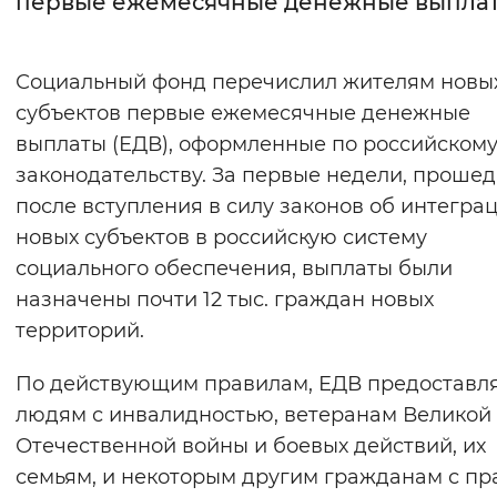
первые ежемесячные денежные выпла
Интервал между буквами
Социальный фонд перечислил жителям новы
Нормальный
Увеличенный
Большо
субъектов первые ежемесячные денежные
выплаты (ЕДВ), оформленные по российском
Цвет сайта
законодательству. За первые недели, проше
Монохромный
Инверсивный монохромны
после вступления в силу законов об интегра
Синий фон
новых субъектов в российскую систему
социального обеспечения, выплаты были
Изображения
назначены почти 12 тыс. граждан новых
территорий.
Включены
Выключены
По действующим правилам, ЕДВ предоставл
Звуковой ассистент
людям с инвалидностью, ветеранам Великой
Воспроизвести
Остановить
Повтори
Отечественной войны и боевых действий, их
семьям, и некоторым другим гражданам с пр