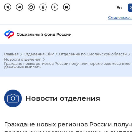
En
Смоленская
Главная
Отделения СФР
Отделение по Смоленской области
Зак
Новости отделения
Граждане новых регионов России получили первые ежемесячные
денежные выплаты
Настройка режима отображения
Размер шрифта
Новости отделения
Стандартный
Увеличенный
Крупны
Шрифт
Граждане новых регионов России полу
Без засечек
С засечками