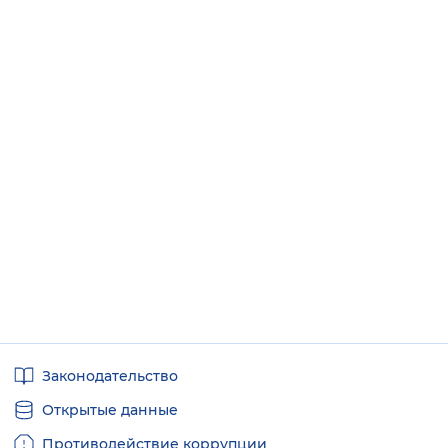
Полезные
Законодательство
ссылки
Открытые данные
Противодействие коррупции