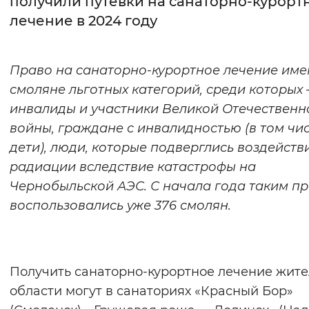
получили путевки на санаторно-курорт
лечение в 2024 году
Интервал между буквами
Нормальный
Увеличенный
Большо
Право на санаторно-курортное лечение им
смоляне льготных категорий, среди которых
Цвет сайта
инвалиды и участники Великой Отечественн
Монохромный
Инверсивный монохромны
войны, граждане с инвалидностью (в том чис
Синий фон
дети), люди, которые подверглись воздейст
радиации вследствие катастрофы на
Изображения
Чернобыльской АЭС.
С начала года таким п
воспользовались уже 376 смолян.
Включены
Выключены
Звуковой ассистент
Получить санаторно-курортное лечение жит
Воспроизвести
Остановить
Повтори
области могут в санаториях «Красный Бор»