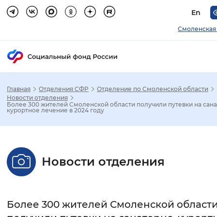
En
Смоленская
Главная
Отделения СФР
Отделение по Смоленской области
Зак
Новости отделения
Более 300 жителей Смоленской области получили путевки на сан
курортное лечение в 2024 году
Настройка режима отображения
Размер шрифта
Новости отделения
Стандартный
Увеличенный
Крупны
Шрифт
Более 300 жителей Смоленской област
Без засечек
С засечками