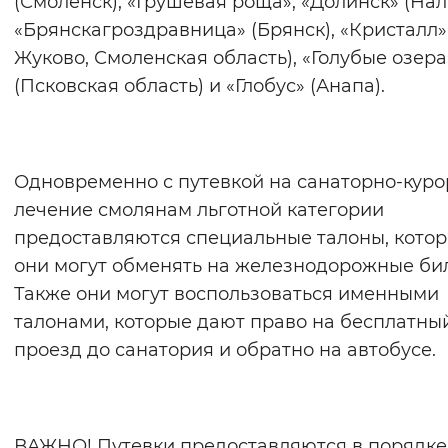
(Смоленск), «Грушевая роща», «Долинск» (Нал
Вернуть стандартные настройки
«Брянскагроздравница» (Брянск), «Кристалл» 
Жуково, Смоленская область), «Голубые озера
(Псковская область) и «Глобус» (Анапа).
Одновременно с путевкой на санаторно-куро
лечение смолянам льготной категории
предоставляются специальные талоны, кото
они могут обменять на железнодорожные би
Также они могут воспользоваться именными
талонами, которые дают право на бесплатны
проезд до санатория и обратно на автобусе.
ВАЖНО! Путевки предоставляются в порядке