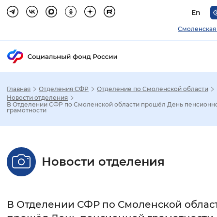
En
Смоленская
Главная
Отделения СФР
Отделение по Смоленской области
Зак
Новости отделения
В Отделении СФР по Смоленской области прошёл День пенсионн
грамотности
Настройка режима отображения
Размер шрифта
Новости отделения
Стандартный
Увеличенный
Крупны
Шрифт
В Отделении СФР по Смоленской облас
Без засечек
С засечками