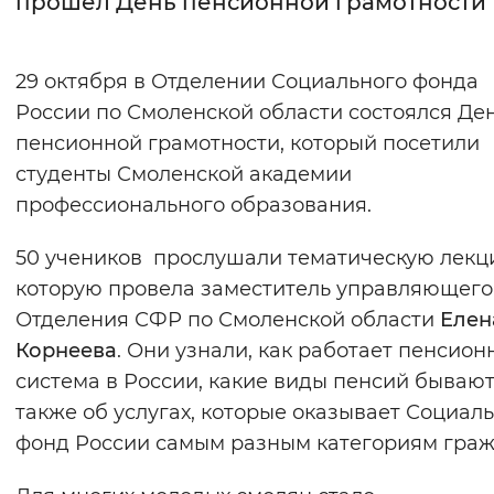
прошёл День пенсионной грамотности
Интервал между буквами
29 октября в Отделении Социального фонда
Нормальный
Увеличенный
Большо
России по Смоленской области состоялся Де
пенсионной грамотности, который посетили
Цвет сайта
студенты Смоленской академии
Монохромный
Инверсивный монохромны
профессионального образования.
Синий фон
50 учеников прослушали тематическую лекц
которую провела заместитель управляющего
Изображения
Отделения СФР по Смоленской области
Елен
Включены
Выключены
Корнеева
. Они узнали, как работает пенсион
система в России, какие виды пенсий бывают,
Звуковой ассистент
также об услугах, которые оказывает Социал
Воспроизвести
Остановить
Повтори
фонд России самым разным категориям граж