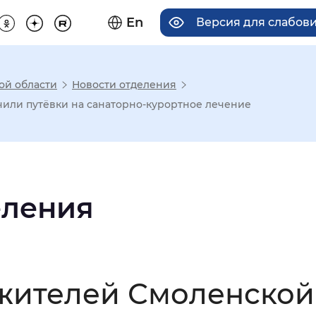
En
Версия для слабов
ой области
Новости отделения
има отображения
чили путёвки на санаторно-курортное лечение
Увеличенный
Крупный
еления
асечками
мальный
Увеличенный
Большо
 жителей Смоленской