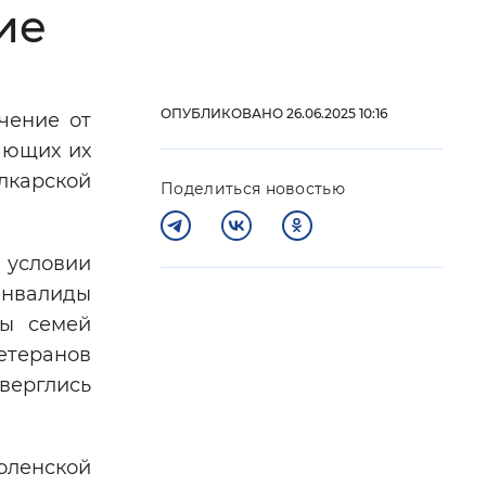
ие
 фон
ОПУБЛИКОВАНО 26.06.2025 10:16
чение от
ающих их
лкарской
Поделиться новостью
 условии
инвалиды
ны семей
Закрыть
етеранов
верглись
оленской