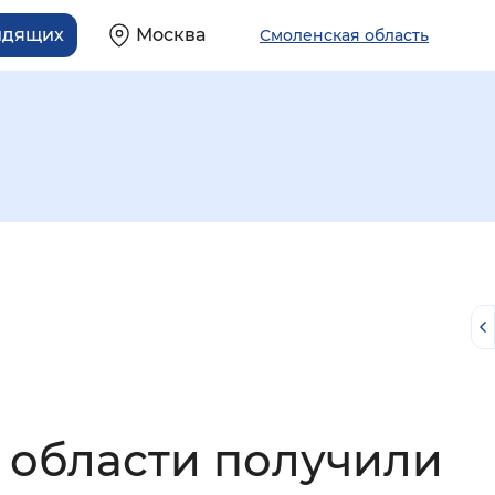
идящих
Москва
Смоленская область
й
 области получили