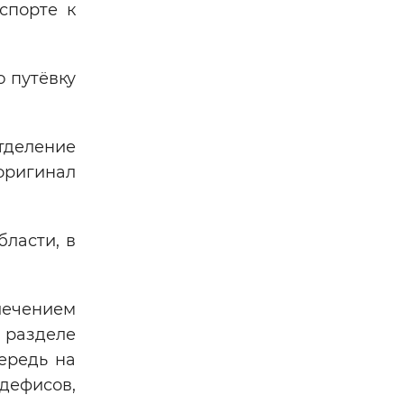
спорте к
ю путёвку
тделение
оригинал
ласти, в
лечением
 разделе
ередь на
 дефисов,