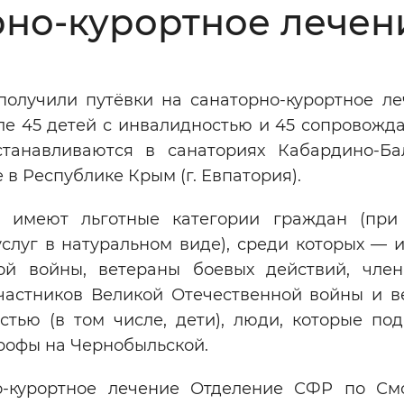
рно-курортное лечен
Инверсивный монохромный
Синий
получили путёвки на санаторно-курортное ле
Выключены
ле 45 детей с инвалидностью и 45 сопровожд
танавливаются в санаториях Кабардино-Ба
ести
Остановить
Повторить
 в Республике Крым (г. Евпатория).
е имеют льготные категории граждан (при
слуг в натуральном виде), среди которых — 
ой войны, ветераны боевых действий, чле
частников Великой Отечественной войны и в
тью (в том числе, дети), люди, которые под
рофы на Чернобыльской.
о-курортное лечение Отделение СФР по См