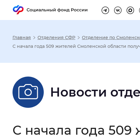
Главная
Отделения СФР
Отделение по Смоленск
Настройка реж
С начала года 509 жителей Смоленской области полу
Размер шрифта
:
Стандартный
Новости отд
Шрифт
:
Без засечек
С з
Интервал между буквами
:
Нор
С начала года 509