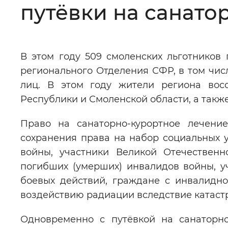
путёвки на санато
Цвет сайта
:
Монохромный
В этом году 509 смоленских льготников 
Изображения
:
Включены
регионального Отделения СФР, в том чис
лиц. В этом году жители региона восс
Звуковой ассистент
:
Воспроизв
Республики и Смоленской области, а также
Право на санаторно-курортное лечени
сохранения права на набор социальных у
войны, участники Великой Отечественн
Вернуть стандартные настройки
погибших (умерших) инвалидов войны, у
боевых действий, граждане с инвалиднос
воздействию радиации вследствие катаст
Одновременно с путёвкой на санаторн