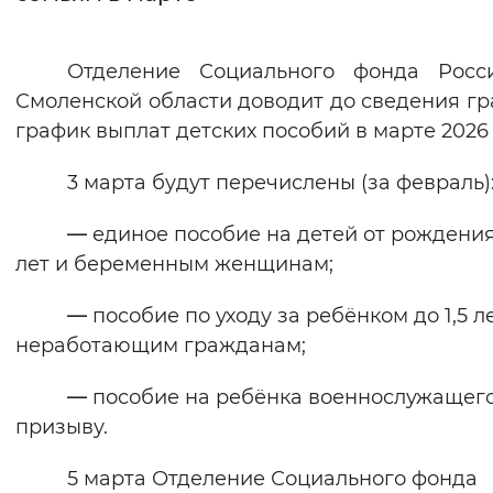
Интервал между буквами
Отделение Социального фонда Росс
Нормальный
Увеличенный
Большо
Смоленской области доводит до сведения г
график выплат детских пособий в марте 2026 
Цвет сайта
3 марта будут перечислены (за февраль)
Монохромный
Инверсивный монохромны
Синий фон
—
единое пособие на детей от рождения
лет и беременным женщинам;
Изображения
—
пособие по уходу за ребёнком до 1,5 л
Включены
Выключены
неработающим гражданам;
Звуковой ассистент
—
пособие на ребёнка военнослужащег
призыву.
Воспроизвести
Остановить
Повтори
5 марта Отделение Социального фонда