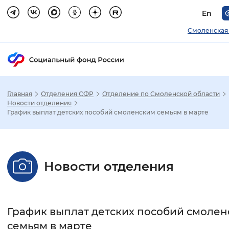
En
Смоленская
Главная
Отделения СФР
Отделение по Смоленской области
Зак
Новости отделения
График выплат детских пособий смоленским семьям в марте
Настройка режима отображения
Размер шрифта
Новости отделения
Стандартный
Увеличенный
Крупны
Шрифт
График выплат детских пособий смоле
Без засечек
С засечками
семьям в марте