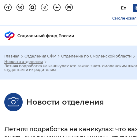
En
Смоленская
Главная
Отделения СФР
Отделение по Смоленской области
Зак
Новости отделения
Летняя подработка на каникулах: что важно знать смоленским шко
студентам и их родителям
Настройка режима отображения
Размер шрифта
Новости отделения
Стандартный
Увеличенный
Крупны
Шрифт
Летняя подработка на каникулах: что в
Без засечек
С засечками