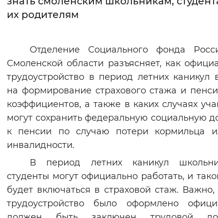
знать смоленским школьникам, студент
их родителям
Интервал между буквами
Нормальный
Увеличенный
Большо
Отделение Социального фонда Росс
Смоленской области разъясняет, как офици
Цвет сайта
трудоустройство в период летних каникул 
Монохромный
Инверсивный монохромны
на формирование страхового стажа и пенс
Синий фон
коэффициентов, а также в каких случаях уч
могут сохранить федеральную социальную д
Изображения
к пенсии по случаю потери кормильца и
инвалидности.
Включены
Выключены
В период летних каникул школьн
Звуковой ассистент
студенты могут официально работать, и тако
будет включаться в страховой стаж. Важно,
Воспроизвести
Остановить
Повтори
трудоустройство было оформлено официа
должен быть заключен трудовой дог