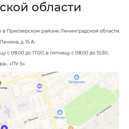
ской области
Инверсивный монохромный
Синий
 в Приозерском районе Ленинградской области.
Выключены
енина, д. 15 А.
с 08:00 до 17:00, в пятницу с 08:00 до 15:30;
ести
Остановить
Повторить
а», «ПУ-5»