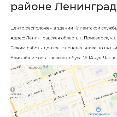
районе Ленинград
Цвет сайта
:
Монохромный
Центр расположен в здании Клиентской службы
Изображения
:
Включены
Адрес: Ленинградская область, г. Приозерск, ул. Л
Режим работы центра: с понедельника по пятницу 
Звуковой ассистент
:
Воспроизв
Ближайшие остановки автобуса № 1А «ул. Чапаев
Вернуть стандартные настройки