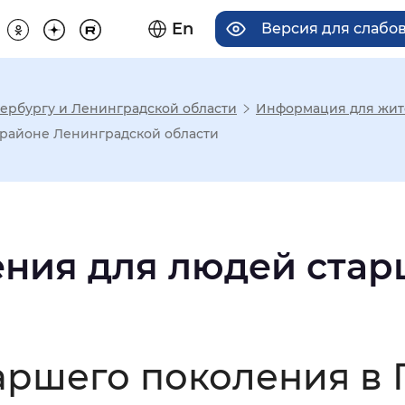
En
Версия для слабо
ербургу и Ленинградской области
Информация для жит
има отображения
районе Ленинградской области
Увеличенный
Крупный
ния для людей стар
асечками
мальный
Увеличенный
Большо
аршего поколения в