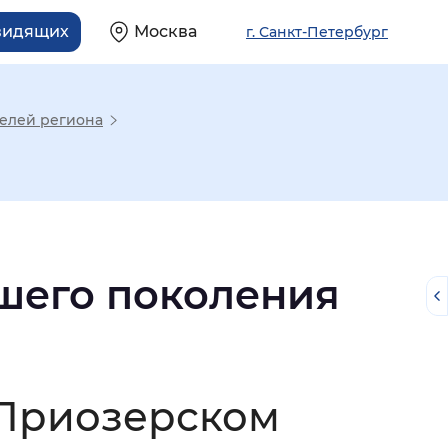
видящих
Москва
г. Санкт-Петербург
елей региона
шего поколения
й
 Приозерском