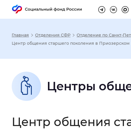
Главная
Отделения СФР
Отделение по Санкт-Пет
Настройка реж
Центр общения старшего поколения в Приозерском 
Размер шрифта
:
Стандартный
Центры обще
Шрифт
:
Без засечек
С з
Интервал между буквами
:
Нор
Центр общения ст