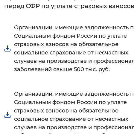
перед СФР по уплате страховых взносо
Интервал между буквами
Нормальный
Увеличенный
Большо
Организации, имеющие задолженность 
Социальным фондом России по уплате
Цвет сайта
страховых взносов на обязательное
Монохромный
Инверсивный монохромны
социальное страхование от несчастных
случаев на производстве и профессиона
Синий фон
заболеваний свыше 500 тыс. руб.
Изображения
Включены
Выключены
Организации, имеющие задолженность 
Социальным фондом России по уплате
Звуковой ассистент
страховых взносов на обязательное
Воспроизвести
Остановить
Повтори
социальное страхование от несчастных
случаев на производстве и профессиона