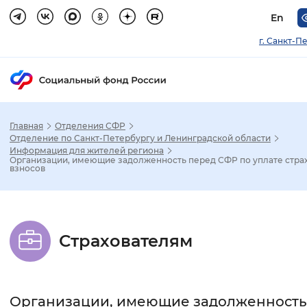
En
г. Санкт-П
Главная
Отделения СФР
Зак
Отделение по Санкт-Петербургу и Ленинградской области
Информация для жителей региона
Организации, имеющие задолженность перед СФР по уплате стра
Настройка режима отображения
взносов
Размер шрифта
Стандартный
Увеличенный
Крупны
Страхователям
Шрифт
Без засечек
С засечками
Организации, имеющие задолженность