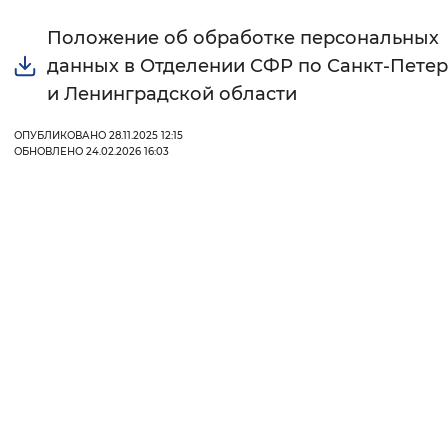
Положение об обработке персональных
Интервал между буквами
данных в Отделении СФР по Санкт-Петер
Нормальный
Увеличенный
Большо
и Ленинградской области
Цвет сайта
ОПУБЛИКОВАНО 28.11.2025 12:15
ОБНОВЛЕНО 24.02.2026 16:03
Монохромный
Инверсивный монохромны
Синий фон
Изображения
Включены
Выключены
Звуковой ассистент
Воспроизвести
Остановить
Повтори