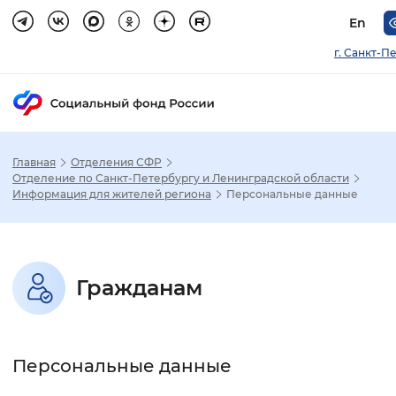
En
г. Санкт-П
Главная
Отделения СФР
Зак
Отделение по Санкт-Петербургу и Ленинградской области
Информация для жителей региона
Персональные данные
Настройка режима отображения
Размер шрифта
Гражданам
Стандартный
Увеличенный
Крупны
Шрифт
Персональные данные
Без засечек
С засечками