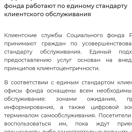
фонда работают по единому стандарту
Интервал между буквами
клиентского обслуживания
Нормальный
Увеличенный
Большо
Клиентские службы Социального фонда Р
Цвет сайта
принимают граждан по усовершенствова
Монохромный
Инверсивный монохромны
стандарту обслуживания. Единый под
предоставлению услуг основан на внед
Синий фон
принципов клиентоцентричности.
Изображения
В соответствии с единым стандартом клие
Включены
Выключены
офисы фонда оснащены всем необходимы
обслуживания: зонами ожидания, пр
Звуковой ассистент
информирования, а также цифровой зо
терминалом самообслуживания. Посетители
Воспроизвести
Остановить
Повтори
воспользоваться им, пока ждут при