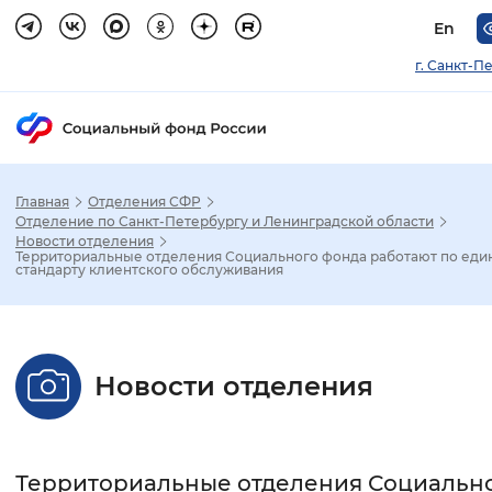
En
г. Санкт-П
Главная
Отделения СФР
Зак
Отделение по Санкт-Петербургу и Ленинградской области
Новости отделения
Территориальные отделения Социального фонда работают по еди
Настройка режима отображения
стандарту клиентского обслуживания
Размер шрифта
Стандартный
Увеличенный
Крупны
Новости отделения
Шрифт
Без засечек
С засечками
Территориальные отделения Социальн