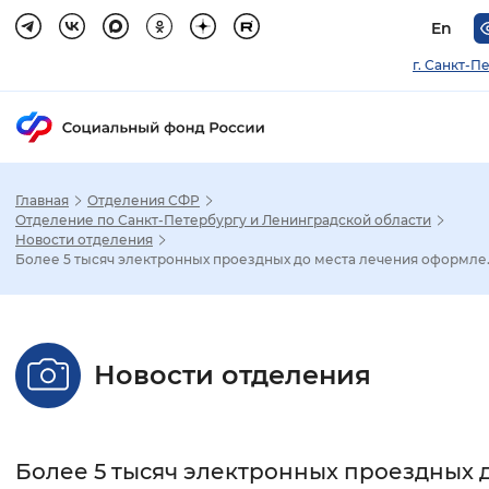
En
г. Санкт-П
Главная
Отделения СФР
Зак
Отделение по Санкт-Петербургу и Ленинградской области
Новости отделения
Более 5 тысяч электронных проездных до места лечения оформле..
Настройка режима отображения
Размер шрифта
Новости отделения
Стандартный
Увеличенный
Крупны
Шрифт
Более 5 тысяч электронных проездных 
Без засечек
С засечками