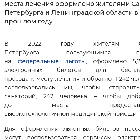
места лечения оформлено жителями Са
Петербурга и Ленинградской области в
Интервал между буквами
прошлом году
Нормальный
Увеличенный
Большо
Цвет сайта
В 2022 году жителям Са
Петербурга, пользующимся пр
Монохромный
Инверсивный монохромны
на
федеральные льготы
, оформлено 5,
Синий фон
электронных билетов для беспла
проезда к месту лечения и обратно. 1 242 че
Изображения
воспользовались им, чтобы отправит
Включены
Выключены
санаторий, 242 человека – чтобы добр
до места предоставле
Звуковой ассистент
высокотехнологичной медицинской помощи.
Воспроизвести
Остановить
Повтори
Для оформления льготных билетов пасс
могут воспользоваться сервисом электр