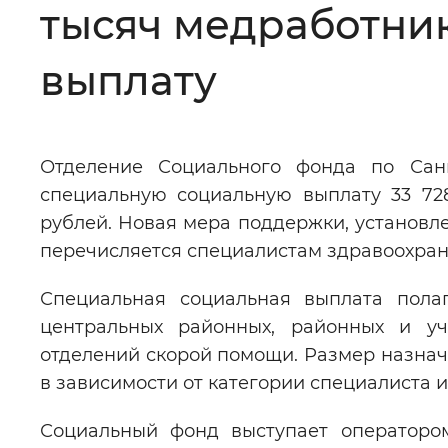
тысяч медработни
Цвет сайта
:
Монохромный
выплату
Изображения
:
Включены
Отделение Социального фонда по Санк
Звуковой ассистент
:
Воспроизв
специальную социальную выплату 33 72
рублей. Новая мера поддержки, установле
перечисляется специалистам здравоохран
Специальная социальная выплата полаг
Вернуть стандартные настройки
центральных районных, районных и уч
отделений скорой помощи. Размер назначае
в зависимости от категории специалиста 
Социальный фонд выступает операторо