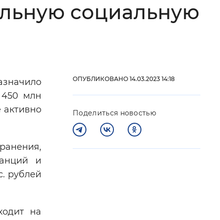
альную социальную
 фон
ОПУБЛИКОВАНО 14.03.2023 14:18
азначило
 450 млн
е активно
Поделиться новостью
ранения,
Закрыть
танций и
с. рублей
ходит на