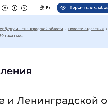
En
Версия для слабо
ербургу и Ленинградской области
Новости отделения
има отображения
 тысяч ме...
Увеличенный
Крупный
еления
асечками
мальный
Увеличенный
Большо
е и Ленинградской о