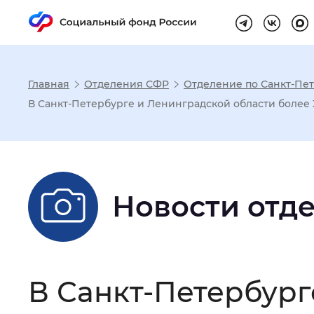
Главная
Отделения СФР
Отделение по Санкт-Пет
Настройка реж
В Санкт-Петербурге и Ленинградской области более 30
Размер шрифта
:
Стандартный
Новости отд
Шрифт
:
Без засечек
С з
Интервал между буквами
:
Нор
В Санкт-Петербург