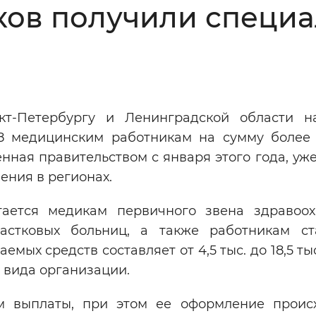
ков получили специ
Инверсивный монохромный
Синий
Выключены
т-Петербургу и Ленинградской области н
ести
Остановить
Повторить
8 медицинским работникам на сумму более
нная правительством с января этого года, уж
ения в регионах.
ается медикам первичного звена здравоох
астковых больниц, а также работникам с
мых средств составляет от 4,5 тыс. до 18,5 ты
и вида организации.
м выплаты, при этом ее оформление проис