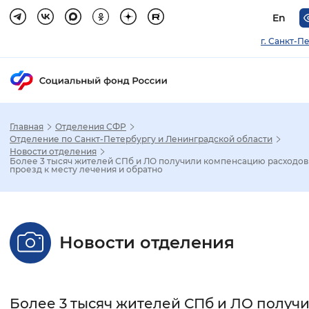
En
г. Санкт-П
Главная
Отделения СФР
Зак
Отделение по Санкт-Петербургу и Ленинградской области
Новости отделения
Более 3 тысяч жителей СПб и ЛО получили компенсацию расходов
Настройка режима отображения
проезд к месту лечения и обратно
Размер шрифта
Стандартный
Увеличенный
Крупны
Новости отделения
Шрифт
Без засечек
С засечками
Более 3 тысяч жителей СПб и ЛО получ