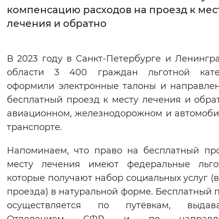
компенсацию расходов на проезд к мес
Интервал между буквами
лечения и обратно
Нормальный
Увеличенный
Большо
В 2023 году в Санкт-Петербурге и Ленингр
Цвет сайта
области 3 400 граждан льготной кате
Монохромный
Инверсивный монохромны
оформили электронные талоны и направле
бесплатный проезд к месту лечения и обра
Синий фон
авиационном, железнодорожном и автомоб
транспорте.
Изображения
Включены
Выключены
Напоминаем, что право на бесплатный пр
месту лечения имеют федеральные льгот
Звуковой ассистент
которые получают набор социальных услуг (в
проезда) в натуральной форме. Бесплатный 
Воспроизвести
Остановить
Повтори
осуществляется по путёвкам, выдав