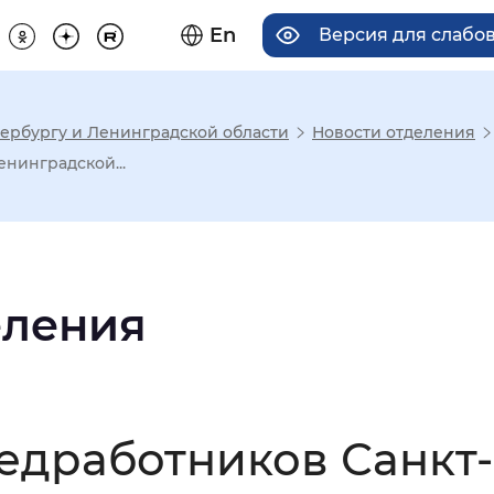
En
Версия для слабо
ербургу и Ленинградской области
Новости отделения
има отображения
нинградской...
Увеличенный
Крупный
еления
асечками
мальный
Увеличенный
Большо
едработников Санкт