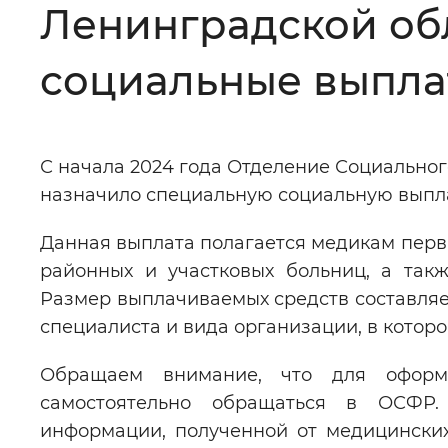
Ленинградской об
Цвет сайта
:
Монохромный
социальные выпла
Изображения
:
Включены
С начала 2024 года Отделение Социальног
Звуковой ассистент
:
Воспроизв
назначило специальную социальную выпла
Данная выплата полагается медикам перв
районных и участковых больниц, а так
Размер выплачиваемых средств составляет
Вернуть стандартные настройки
специалиста и вида организации, в которо
Обращаем внимание, что для оформ
самостоятельно обращаться в ОСФР.
информации, полученной от медицинских