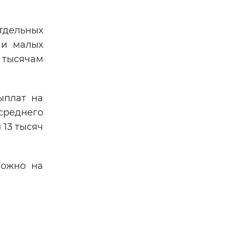
тдельных
 и малых
 тысячам
ыплат на
среднего
 13 тысяч
можно на