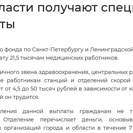
ласти получают спе
Инверсивный монохромный
Синий
ты
Выключены
о фонда по Санкт-Петербургу и Ленинградско
ести
Остановить
Повторить
ту 21,5 тысячам медицинских работников.
ичного звена здравоохранения, центральных р
же работникам станций и отделений скорой
 от 4,5 до 50 тысяч рублей в зависимости от 
й он трудится.
ления данной выплаты гражданам не тр
 Отделение перечисляет деньги, основыв
 организаций города и области в течение 7