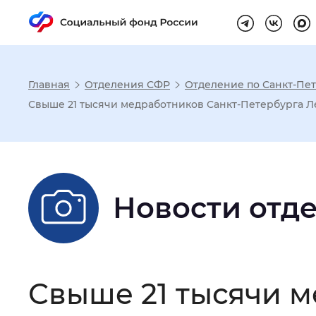
Главная
Отделения СФР
Отделение по Санкт-Пет
Настройка реж
Свыше 21 тысячи медработников Санкт-Петербурга Ле
Размер шрифта
:
Стандартный
Новости отд
Шрифт
:
Без засечек
С з
Интервал между буквами
:
Нор
Свыше 21 тысячи м