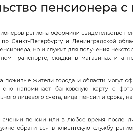
ьство пенсионера с 
Инверсивный монохромный
Синий
нсионеров региона оформили свидетельство пе
Выключены
по Санкт-Петербургу и Ленинградской облас
енсионера, но и служит для получения некотор
ести
Остановить
Повторить
ном транспорте, скидки в магазинах и апте
а пожилые жители города и области могут оф
оно напоминает банковскую карту с фото
ного лицевого счёта, вида пенсии и срока, н
начении пенсии или в любое время после, л
нужно обратиться в клиентскую службу регио