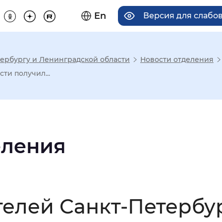
En
Версия для слабо
ербургу и Ленинградской области
Новости отделения
има отображения
ти получил...
Увеличенный
Крупный
еления
асечками
мальный
Увеличенный
Большо
телей Санкт-Петербу