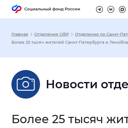
Главная
Отделения СФР
Отделение по Санкт-Пет
Настройка реж
Более 25 тысяч жителей Санкт-Петербурга и Леноблас
Размер шрифта
:
Стандартный
Новости отд
Шрифт
:
Без засечек
С з
Интервал между буквами
:
Нор
Более 25 тысяч жи