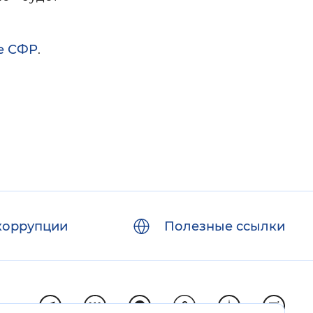
е СФР
.
коррупции
Полезные ссылки