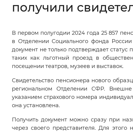
получили свидетел
Цвет сайта
:
Монохромный
В первом полугодии 2024 года 25 857 пе
Изображения
:
Включены
в Отделении Социального фонда России 
документ не только подтверждает статус п
Звуковой ассистент
:
Воспроизв
таких как льготный проезд в обществен
посещении театров, музеев и выставок.
Свидетельство пенсионера нового образц
региональном Отделении СФР. Внешне 
Вернуть стандартные настройки
указанием страхового номера индивидуаль
она установлена.
Получить документ можно сразу при наз
через своего представителя. Для этого 