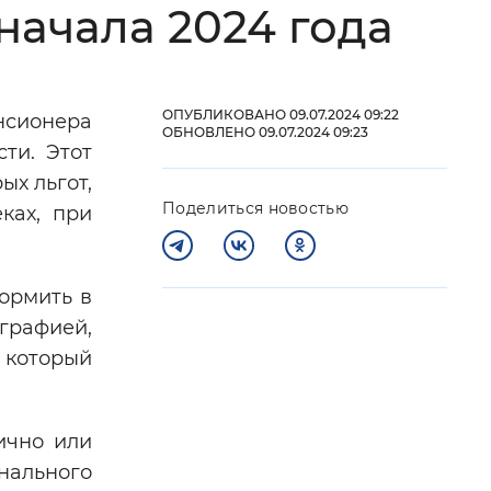
начала 2024 года
 фон
ОПУБЛИКОВАНО 09.07.2024 09:22
нсионера
ОБНОВЛЕНО 09.07.2024 09:23
ти. Этот
ых льгот,
Поделиться новостью
ках, при
ормить в
графией,
Закрыть
а который
ично или
нального