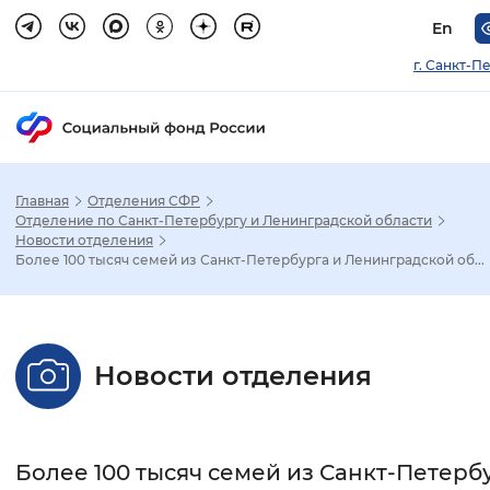
En
г. Санкт-П
Главная
Отделения СФР
Зак
Отделение по Санкт-Петербургу и Ленинградской области
Новости отделения
Более 100 тысяч семей из Санкт-Петербурга и Ленинградской об...
Настройка режима отображения
Размер шрифта
Новости отделения
Стандартный
Увеличенный
Крупны
Шрифт
Более 100 тысяч семей из Санкт-Петерб
Без засечек
С засечками