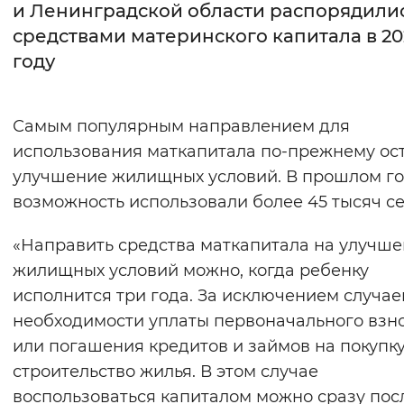
и Ленинградской области распорядили
средствами материнского капитала в 20
Интервал между буквами
году
Нормальный
Увеличенный
Большо
Цвет сайта
Самым популярным направлением для
использования маткапитала по-прежнему ос
Монохромный
Инверсивный монохромны
улучшение жилищных условий. В прошлом го
Синий фон
возможность использовали более 45 тысяч с
Изображения
«Направить средства маткапитала на улучш
жилищных условий можно, когда ребенку
Включены
Выключены
исполнится три года. За исключением случае
необходимости уплаты первоначального взн
Звуковой ассистент
или погашения кредитов и займов на покупк
Воспроизвести
Остановить
Повтори
строительство жилья. В этом случае
воспользоваться капиталом можно сразу пос