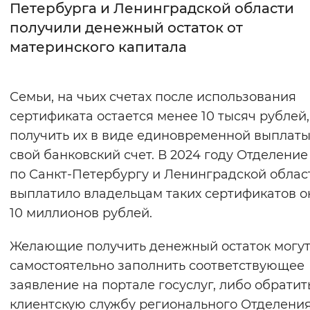
Петербурга и Ленинградской области
получили денежный остаток от
Интервал между буквами
материнского капитала
Нормальный
Увеличенный
Большо
Цвет сайта
Семьи, на чьих счетах после использования
сертификата остается менее 10 тысяч рублей,
Монохромный
Инверсивный монохромны
получить их в виде единовременной выплаты
Синий фон
свой банковский счет. В 2024 году Отделени
по Санкт-Петербургу и Ленинградской облас
Изображения
выплатило владельцам таких сертификатов о
Включены
Выключены
10 миллионов рублей.
Желающие получить денежный остаток могут
Звуковой ассистент
самостоятельно заполнить соответствующее
Воспроизвести
Остановить
Повтори
заявление на портале госуслуг, либо обратит
клиентскую службу регионального Отделени