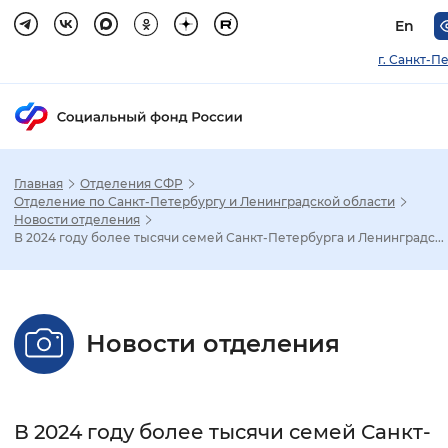
En
г. Санкт-П
Главная
Отделения СФР
Зак
Отделение по Санкт-Петербургу и Ленинградской области
Новости отделения
В 2024 году более тысячи семей Санкт-Петербурга и Ленинградс...
Настройка режима отображения
Размер шрифта
Новости отделения
Стандартный
Увеличенный
Крупны
Шрифт
В 2024 году более тысячи семей Санкт-
Без засечек
С засечками