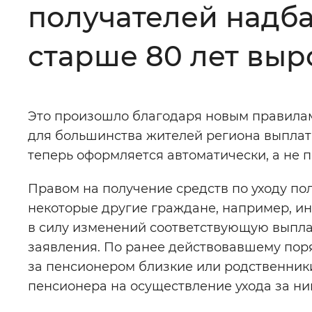
получателей надба
Цвет сайта
:
Монохромный
старше 80 лет выр
Изображения
:
Включены
Это произошло благодаря новым правилам,
Звуковой ассистент
:
Воспроизв
для большинства жителей региона выплат
теперь оформляется автоматически, а не п
Правом на получение средств по уходу пол
некоторые другие граждане, например, ин
Вернуть стандартные настройки
в силу изменений соответствующую выплат
заявления. По ранее действовавшему пор
за пенсионером близкие или родственник
пенсионера на осуществление ухода за ни