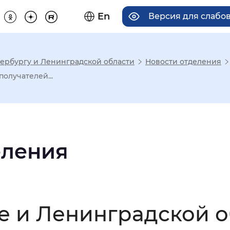
En
Версия для слабо
ербургу и Ленинградской области
Новости отделения
има отображения
олучателей...
Увеличенный
Крупный
еления
асечками
мальный
Увеличенный
Большо
е и Ленинградской о