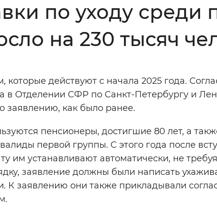
вки по уходу среди
Инверсивный монохромный
Синий
осло на 230 тысяч че
Выключены
 которые действуют с начала 2025 года. Согла
ести
Остановить
Повторить
а в Отделении СФР по Санкт-Петербургу и Ле
о заявлению, как было ранее.
ьзуются пенсионеры, достигшие 80 лет, а такж
валиды первой группы. С этого года после вс
у им устанавливают автоматически, не требу
ядку, заявление должны были написать ухажи
и. К заявлению они также прикладывали согла
м.