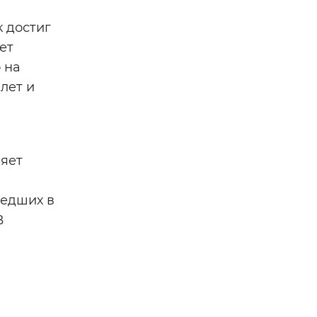
к достиг
ет
 на
лет и
ляет
шедших в
В