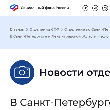
Главная
Отделения СФР
Отделение по Санкт-Пет
Настройка реж
В Санкт-Петербурге и Ленинградской области число п
Размер шрифта
:
Стандартный
Новости отд
Шрифт
:
Без засечек
С з
Интервал между буквами
:
Нор
В Санкт-Петербург