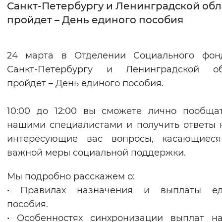
Санкт-Петербургу и Ленинградской обл
пройдет – День единого пособия
Интервал между буквами
Нормальный
Увеличенный
Большо
24 марта в Отделении Социального фон
Цвет сайта
Санкт-Петербургу и Ленинградской об
пройдет – День единого пособия.
Монохромный
Инверсивный монохромны
Синий фон
10:00 до 12:00 вы сможете лично пообща
нашими специалистами и получить ответы 
Изображения
интересующие вас вопросы, касающиеся
Включены
Выключены
важной меры социальной поддержки.
Мы подробно расскажем о:
Звуковой ассистент
• Правилах назначения и выплаты ед
Воспроизвести
Остановить
Повтори
пособия.
• Особенностях синхронизации выплат н