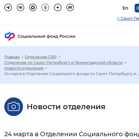
En
г. Санкт-П
Главная
Отделения СФР
Зак
Отделение по Санкт-Петербургу и Ленинградской области
Новости отделения
24 марта в Отделении Социального фонда по Санкт-Петербургу и...
Настройка режима отображения
Размер шрифта
Новости отделения
Стандартный
Увеличенный
Крупны
Шрифт
24 марта в Отделении Социального фон
Без засечек
С засечками