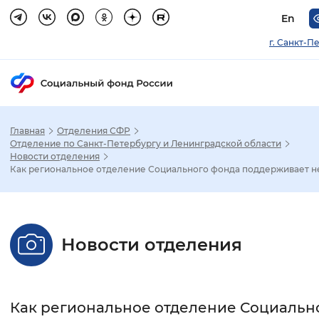
En
г. Санкт-П
Главная
Отделения СФР
Зак
Отделение по Санкт-Петербургу и Ленинградской области
Новости отделения
Как региональное отделение Социального фонда поддерживает не.
Настройка режима отображения
Размер шрифта
Новости отделения
Стандартный
Увеличенный
Крупны
Шрифт
Как региональное отделение Социальн
Без засечек
С засечками