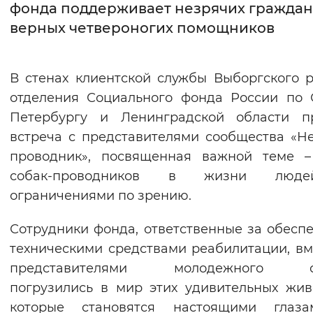
фонда поддерживает незрячих граждан
верных четвероногих помощников
Интервал между буквами
Нормальный
Увеличенный
Большо
В стенах клиентской службы Выборгского 
Цвет сайта
отделения Социального фонда России по 
Петербургу и Ленинградской области п
Монохромный
Инверсивный монохромны
встреча с представителями сообщества «Н
Синий фон
проводник», посвященная важной теме –
собак-проводников в жизни люд
Изображения
ограничениями по зрению.
Включены
Выключены
Сотрудники фонда, ответственные за обесп
техническими средствами реабилитации, вм
Звуковой ассистент
представителями молодежного с
Воспроизвести
Остановить
Повтори
погрузились в мир этих удивительных жив
которые становятся настоящими глаз